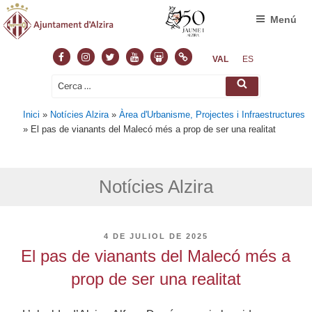
Menú
Facebook
Instagram
Twitter
Youtube
Slideshare
Normas
VAL
ES
Cerca:
Cerca
Inici
»
Notícies Alzira
»
Àrea d'Urbanisme, Projectes i Infraestructures
»
El pas de vianants del Malecó més a prop de ser una realitat
Notícies Alzira
PUBLICAT
4 DE JULIOL DE 2025
A
El pas de vianants del Malecó més a
prop de ser una realitat