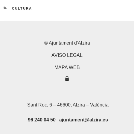
CATEGORIES
CULTURA
© Ajuntament d'Alzira
AVISO LEGAL
MAPA WEB
Sant Roc, 6 – 46600, Alzira – València
96 240 04 50 ajuntament@alzira.es