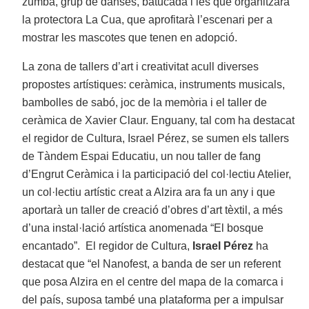
zumba, grup de danses, batucada i les que organitzarà
la protectora La Cua, que aprofitarà l’escenari per a
mostrar les mascotes que tenen en adopció.
La zona de tallers d’art i creativitat acull diverses
propostes artístiques: ceràmica, instruments musicals,
bambolles de sabó, joc de la memòria i el taller de
ceràmica de Xavier Claur. Enguany, tal com ha destacat
el regidor de Cultura, Israel Pérez, se sumen els tallers
de Tàndem Espai Educatiu, un nou taller de fang
d’Engrut Ceràmica i la participació del col·lectiu Atelier,
un col·lectiu artístic creat a Alzira ara fa un any i que
aportarà un taller de creació d’obres d’art tèxtil, a més
d’una instal·lació artística anomenada “El bosque
encantado”. El regidor de Cultura,
Israel Pérez
ha
destacat que “el Nanofest, a banda de ser un referent
que posa Alzira en el centre del mapa de la comarca i
del país, suposa també una plataforma per a impulsar