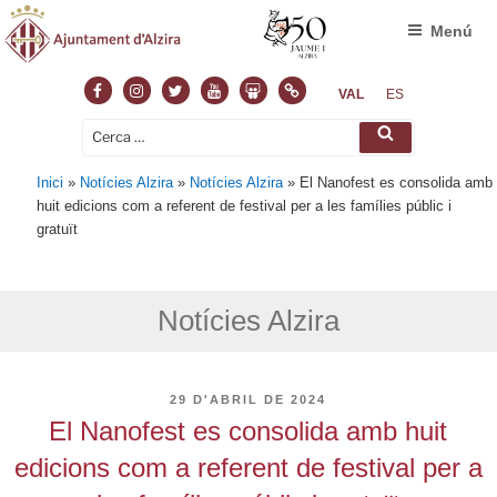
Menú
Facebook
Instagram
Twitter
Youtube
Slideshare
Normas
VAL
ES
Cerca:
Cerca
Inici
»
Notícies Alzira
»
Notícies Alzira
»
El Nanofest es consolida amb
huit edicions com a referent de festival per a les famílies públic i
gratuït
Notícies Alzira
PUBLICAT
29 D'ABRIL DE 2024
A
El Nanofest es consolida amb huit
edicions com a referent de festival per a