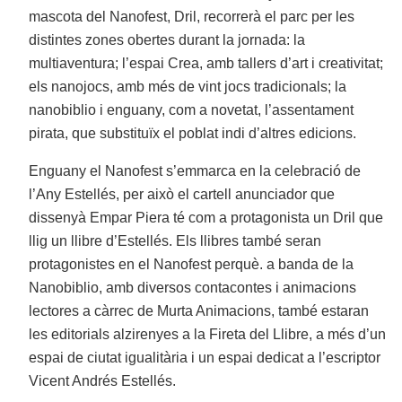
mascota del Nanofest, Dril, recorrerà el parc per les
distintes zones obertes durant la jornada: la
multiaventura; l’espai Crea, amb tallers d’art i creativitat;
els nanojocs, amb més de vint jocs tradicionals; la
nanobiblio i enguany, com a novetat, l’assentament
pirata, que substituïx el poblat indi d’altres edicions.
Enguany el Nanofest s’emmarca en la celebració de
l’Any Estellés, per això el cartell anunciador que
dissenyà Empar Piera té com a protagonista un Dril que
llig un llibre d’Estellés. Els llibres també seran
protagonistes en el Nanofest perquè. a banda de la
Nanobiblio, amb diversos contacontes i animacions
lectores a càrrec de Murta Animacions, també estaran
les editorials alzirenyes a la Fireta del Llibre, a més d’un
espai de ciutat igualitària i un espai dedicat a l’escriptor
Vicent Andrés Estellés.