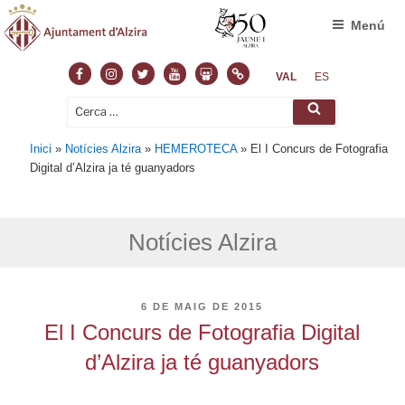
Menú
Facebook
Instagram
Twitter
Youtube
Slideshare
Normas
VAL
ES
Cerca:
Cerca
Inici
»
Notícies Alzira
»
HEMEROTECA
»
El I Concurs de Fotografia
Digital d’Alzira ja té guanyadors
Notícies Alzira
PUBLICAT
6 DE MAIG DE 2015
A
El I Concurs de Fotografia Digital
d’Alzira ja té guanyadors