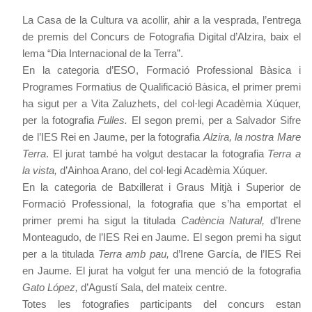
La Casa de la Cultura va acollir, ahir a la vesprada, l’entrega
de premis deI Concurs de Fotografia Digital d’Alzira, baix el
lema “Dia Internacional de la Terra”.
En la categoria d’ESO, Formació Professional Bàsica i
Programes Formatius de Qualificació Bàsica, el primer premi
ha sigut per a Vita Zaluzhets, del col·legi Acadèmia Xúquer,
per la fotografia
Fulles.
El segon premi, per a Salvador Sifre
de l’IES Rei en Jaume, per la fotografia
Alzira, la nostra Mare
Terra
. El jurat també ha volgut destacar la fotografia
Terra a
la vista,
d’Ainhoa Arano, del col·legi Acadèmia Xúquer.
En la categoria de Batxillerat i Graus Mitjà i Superior de
Formació Professional, la fotografia que s’ha emportat el
primer premi ha sigut la titulada
Cadència Natural,
d’Irene
Monteagudo, de l’IES Rei en Jaume. El segon premi ha sigut
per a la titulada
Terra amb pau,
d’Irene García, de l’IES Rei
en Jaume. El jurat ha volgut fer una menció de la fotografia
Gato López,
d’Agustí Sala, del mateix centre.
Totes les fotografies participants del concurs estan