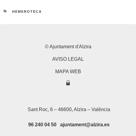
CATEGORIES
HEMEROTECA
© Ajuntament d'Alzira
AVISO LEGAL
MAPA WEB
Sant Roc, 6 – 46600, Alzira – València
96 240 04 50 ajuntament@alzira.es