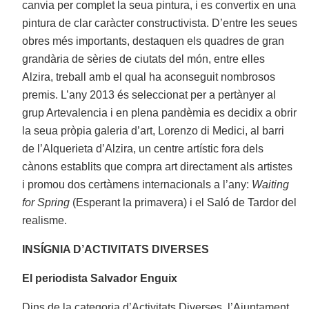
canvia per complet la seua pintura, i es convertix en una
pintura de clar caràcter constructivista. D’entre les seues
obres més importants, destaquen els quadres de gran
grandària de sèries de ciutats del món, entre elles
Alzira, treball amb el qual ha aconseguit nombrosos
premis. L’any 2013 és seleccionat per a pertànyer al
grup Artevalencia i en plena pandèmia es decidix a obrir
la seua pròpia galeria d’art, Lorenzo di Medici, al barri
de l’Alquerieta d’Alzira, un centre artístic fora dels
cànons establits que compra art directament als artistes
i promou dos certàmens internacionals a l’any:
Waiting
for Spring
(Esperant la primavera) i el Saló de Tardor del
realisme.
INSÍGNIA D’ACTIVITATS DIVERSES
El periodista Salvador Enguix
Dins de la categoria d’Activitats Diverses, l’Ajuntament