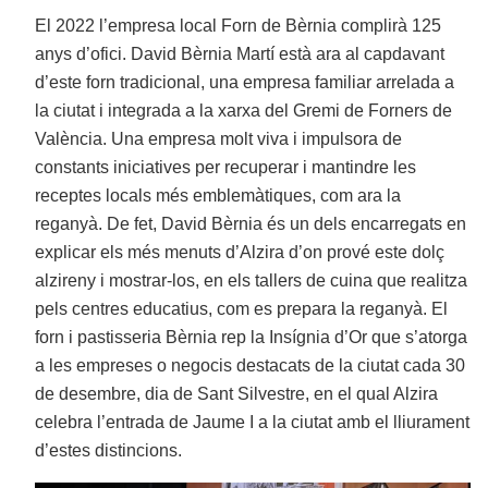
El 2022 l’empresa local Forn de Bèrnia complirà 125
anys d’ofici. David Bèrnia Martí està ara al capdavant
d’este forn tradicional, una empresa familiar arrelada a
la ciutat i integrada a la xarxa del Gremi de Forners de
València. Una empresa molt viva i impulsora de
constants iniciatives per recuperar i mantindre les
receptes locals més emblemàtiques, com ara la
reganyà. De fet, David Bèrnia és un dels encarregats en
explicar els més menuts d’Alzira d’on prové este dolç
alzireny i mostrar-los, en els tallers de cuina que realitza
pels centres educatius, com es prepara la reganyà. El
forn i pastisseria Bèrnia rep la Insígnia d’Or que s’atorga
a les empreses o negocis destacats de la ciutat cada 30
de desembre, dia de Sant Silvestre, en el qual Alzira
celebra l’entrada de Jaume I a la ciutat amb el lliurament
d’estes distincions.