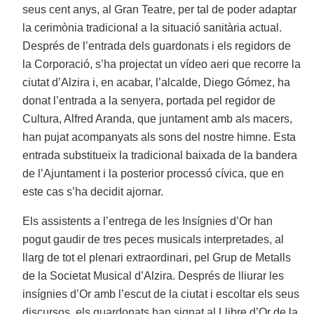
seus cent anys, al Gran Teatre, per tal de poder adaptar
la cerimònia tradicional a la situació sanitària actual.
Després de l’entrada dels guardonats i els regidors de
la Corporació, s’ha projectat un vídeo aeri que recorre la
ciutat d’Alzira i, en acabar, l’alcalde, Diego Gómez, ha
donat l’entrada a la senyera, portada pel regidor de
Cultura, Alfred Aranda, que juntament amb als macers,
han pujat acompanyats als sons del nostre himne. Esta
entrada substitueix la tradicional baixada de la bandera
de l’Ajuntament i la posterior processó cívica, que en
este cas s’ha decidit ajornar.
Els assistents a l’entrega de les Insígnies d’Or han
pogut gaudir de tres peces musicals interpretades, al
llarg de tot el plenari extraordinari, pel Grup de Metalls
de la Societat Musical d’Alzira. Després de lliurar les
insígnies d’Or amb l’escut de la ciutat i escoltar els seus
discursos, els guardonats han signat al Llibre d’Or de la