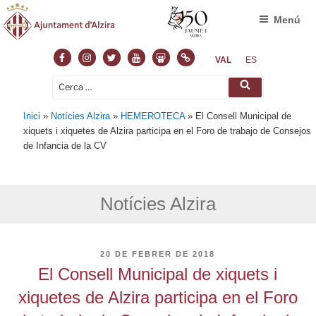
Menú
Facebook
Instagram
Twitter
Youtube
Slideshare
Normas
VAL
ES
Cerca:
Cerca
Inici
»
Notícies Alzira
»
HEMEROTECA
»
El Consell Municipal de
xiquets i xiquetes de Alzira participa en el Foro de trabajo de Consejos
de Infancia de la CV
Notícies Alzira
PUBLICAT
20 DE FEBRER DE 2018
A
El Consell Municipal de xiquets i
xiquetes de Alzira participa en el Foro