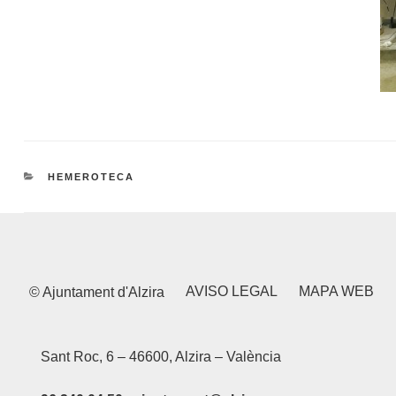
CATEGORIES
HEMEROTECA
AVISO LEGAL
MAPA WEB
© Ajuntament d'Alzira
Sant Roc, 6 – 46600, Alzira – València