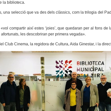
e la biblioteca.
s, una selecció que va des dels clàssics, com la trilogia del Pa
vol compartir així estes ‘joies’, que quedaran per al fons de l
 afortunats, les descobriran per primera vegada».
del Club Cinema, la regidora de Cultura, Aida Ginestar, i la dire