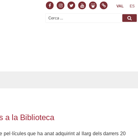
Facebook
Instagram
Twitter
Youtube
Slideshare
Normas
VAL
ES
Cerca:
Ce
 a la Biblioteca
 pel·lícules que ha anat adquirint al llarg dels darrers 20