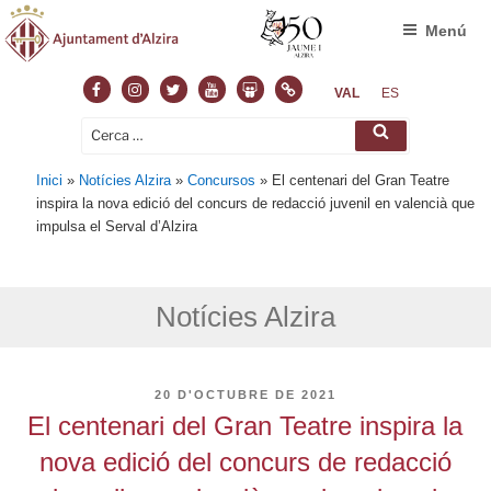
Menú
Facebook
Instagram
Twitter
Youtube
Slideshare
Normas
VAL
ES
Cerca:
Cerca
Inici
»
Notícies Alzira
»
Concursos
»
El centenari del Gran Teatre
inspira la nova edició del concurs de redacció juvenil en valencià que
impulsa el Serval d’Alzira
Notícies Alzira
PUBLICAT
20 D'OCTUBRE DE 2021
A
El centenari del Gran Teatre inspira la
nova edició del concurs de redacció