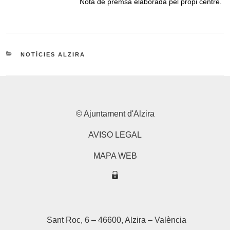
Nota de premsa elaborada pel propi centre.
CATEGORIES
NOTÍCIES ALZIRA
© Ajuntament d'Alzira
AVISO LEGAL
MAPA WEB
Sant Roc, 6 – 46600, Alzira – València