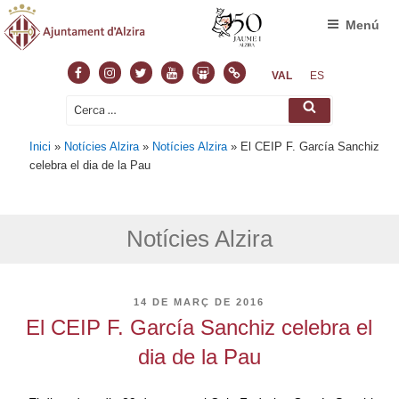
Menú
Facebook
Instagram
Twitter
Youtube
Slideshare
Normas
VAL
ES
Cerca:
Cerca
Inici
»
Notícies Alzira
»
Notícies Alzira
»
El CEIP F. García Sanchiz
celebra el dia de la Pau
Notícies Alzira
PUBLICAT
14 DE MARÇ DE 2016
A
El CEIP F. García Sanchiz celebra el
dia de la Pau