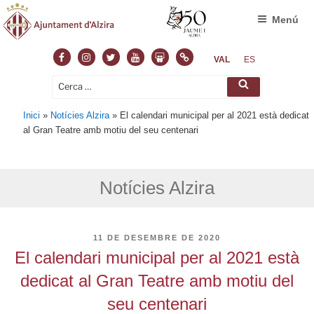
Menú
Facebook
Instagram
Twitter
Youtube
Slideshare
Normas
VAL
ES
Cerca:
Cerca
Inici
»
Notícies Alzira
»
El calendari municipal per al 2021 està dedicat
al Gran Teatre amb motiu del seu centenari
Notícies Alzira
PUBLICAT
11 DE DESEMBRE DE 2020
A
El calendari municipal per al 2021 està
dedicat al Gran Teatre amb motiu del
seu centenari