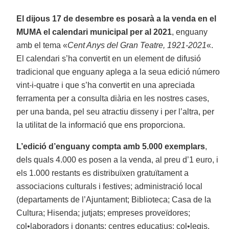
El dijous 17 de desembre es posarà a la venda en el
MUMA el calendari municipal per al 2021
, enguany
amb el tema «
Cent Anys del Gran Teatre, 1921-2021
«.
El calendari s’ha convertit en un element de difusió
tradicional que enguany aplega a la seua edició número
vint-i-quatre i que s’ha convertit en una apreciada
ferramenta per a consulta diària en les nostres cases,
per una banda, pel seu atractiu disseny i per l’altra, per
la utilitat de la informació que ens proporciona.
L’edició d’enguany compta amb 5.000 exemplars
,
dels quals 4.000 es posen a la venda, al preu d’1 euro, i
els 1.000 restants es distribuïxen gratuïtament a
associacions culturals i festives; administració local
(departaments de l’Ajuntament; Biblioteca; Casa de la
Cultura; Hisenda; jutjats; empreses proveïdores;
col•laboradors i donants; centres educatius: col•legis,