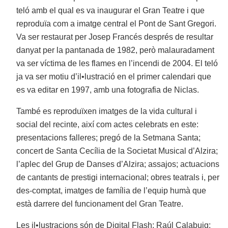
teló amb el qual es va inaugurar el Gran Teatre i que
reproduïa com a imatge central el Pont de Sant Gregori.
Va ser restaurat per Josep Francés després de resultar
danyat per la pantanada de 1982, però malauradament
va ser víctima de les flames en l’incendi de 2004. El teló
ja va ser motiu d’il•lustració en el primer calendari que
es va editar en 1997, amb una fotografia de Niclas.
També es reproduïxen imatges de la vida cultural i
social del recinte, així com actes celebrats en este:
presentacions falleres; pregó de la Setmana Santa;
concert de Santa Cecília de la Societat Musical d’Alzira;
l’aplec del Grup de Danses d’Alzira; assajos; actuacions
de cantants de prestigi internacional; obres teatrals i, per
des-comptat, imatges de família de l’equip humà que
està darrere del funcionament del Gran Teatre.
Les il•lustracions són de Digital Flash; Raúl Calabuig;