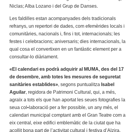
Niclas; Alba Lozano i del Grup de Danses.
Les faldilles estan acompanyades dels tradicionals
refranys, un repertori de dades, com efemèrides locals i
comunitàries, nacionals i, fins i tot, internacionals; les
festes i celebracions; aniversaris; dies internacionals, la
qual cosa el convertixen en un fantàstic element per a
consultar-lo diàriament.
«El calendari es podrà adquirir al MUMA, des del 17
de desembre, amb totes les mesures de seguretat
sanitàries establides»
, segons puntualitza
Isabel
Aguilar
, regidora de Patrimoni Cultural, qui, a més,
agraïx a tots els que han aportat les seues fotografies la
seua col•laboració per a fer possible, un any més, el
calendari municipal comptant amb el Gran Teatre com a
eix central, eixe edifici emblemàtic de la ciutat que ha
acollit bona part de l’activitat cultural i festiva d’Alzira.