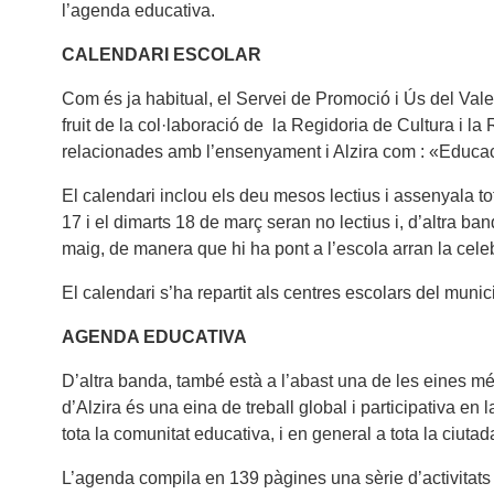
l’agenda educativa.
CALENDARI ESCOLAR
Com és ja habitual, el Servei de Promoció i Ús del Vale
fruit de la col·laboració de la Regidoria de Cultura i l
relacionades amb l’ensenyament i Alzira com : «Educació
El calendari inclou els deu mesos lectius i assenyala tots
17 i el dimarts 18 de març seran no lectius i, d’altra b
maig, de manera que hi ha pont a l’escola arran la celeb
El calendari s’ha repartit als centres escolars del muni
AGENDA EDUCATIVA
D’altra banda, també està a l’abast una de les eines m
d’Alzira és una eina de treball global i participativa en 
tota la comunitat educativa, i en general a tota la ciut
L’agenda compila en 139 pàgines una sèrie d’activitats p