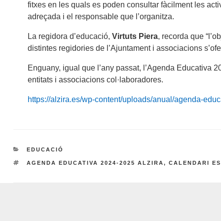
fitxes en les quals es poden consultar fàcilment les activ
adreçada i el responsable que l’organitza.
La regidora d’educació,
Virtuts Piera
, recorda que “l’o
distintes regidories de l’Ajuntament i associacions s’ofe
Enguany, igual que l’any passat, l’Agenda Educativa 20
entitats i associacions col·laboradores.
https://alzira.es/wp-content/uploads/anual/agenda-educ
CATEGORIES
EDUCACIÓ
ETIQUETES
AGENDA EDUCATIVA 2024-2025 ALZIRA
,
CALENDARI E