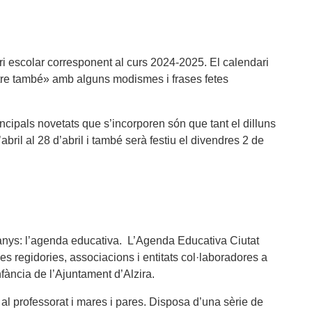
ri escolar corresponent al curs 2024-2025.
El calendari
altre també» amb alguns modismes i frases fetes
rincipals novetats que s’incorporen són que tant el dilluns
ril al 28 d’abril i també serà festiu el divendres 2 de
 anys: l’agenda educativa. L’Agenda Educativa Ciutat
 les regidories, associacions i entitats col·laboradores a
fància de l’Ajuntament d’Alzira.
 al professorat i mares i pares. Disposa d’una sèrie de