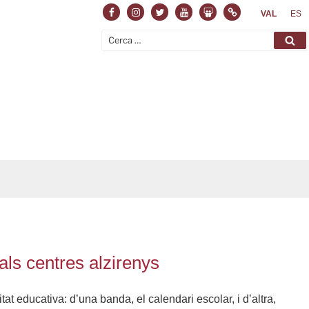
Facebook
Instagram
Twitter
Youtube
Slideshare
Normas
VAL
ES
Cerca:
Ce
als centres alzirenys
t educativa: d’una banda, el calendari escolar, i d’altra,