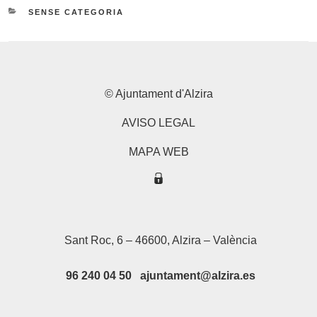
CATEGORIES
SENSE CATEGORIA
© Ajuntament d'Alzira
AVISO LEGAL
MAPA WEB
Sant Roc, 6 – 46600, Alzira – València
96 240 04 50 ajuntament@alzira.es