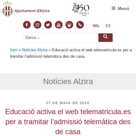
Menú
Facebook
Instagram
Twitter
Youtube
Slideshare
Normas
VAL
ES
Cerca:
Cerca
Inici
»
Notícies Alzira
»
Educació activa el web telematricula.es per a
tramitar l’admissió telemàtica des de casa
Notícies Alzira
PUBLICAT
27 DE MAIG DE 2020
A
Educació activa el web telematricula.es
per a tramitar l’admissió telemàtica des
de casa