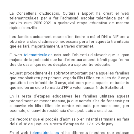
La Conselleria d’Educació, Cultura i Esport ha creat el web
telematricula.es per a fer l’admissió escolar telemàtica per al
pròxim curs 2020-2021 a qualsevol etapa educativa de manera
ràpida i senzilla.
Les famílies únicament necessiten tindre a mà el DNI o NIE per a
obtindre la clau d’admissió necessària per a fer aquesta tramitació
que es farà, majoritàriament, a través d’Internet.
El web
telematricula.es
naix amb l’objectiu d’afavorir que la gran
majoria de la població que ha d’efectuar aquest tràmit puga fer-ho
des de casa i que no es desplace a cap centre educatiu.
Aquest procediment és sobretot important per a aquelles famílies
que escolaritzen per primera vegada fills i filles en aules de 2 anys
gratuïtes i en Infantil de 3 anys, així com per a aquells estudiants
que inicien un cicle formatiu d’FP o volen cursar 1r de Batxillerat.
En la resta d’etapes educatives les famílies utilitzen aquest
procediment en menor mesura, ja que només s’ha de fer servir per
a canviar els fills i filles de centre educatiu per raons com, per
exemple, el canvi de residència d’una població a una altra.
Cal recordar que el procés d’admissió en Infantil i Primària es farà
del 8 al 16 de juny i en la resta d’etapes del 17 al 25 de juny.
En el web t
elematricula.es
hi ha diferents finestres que estaran