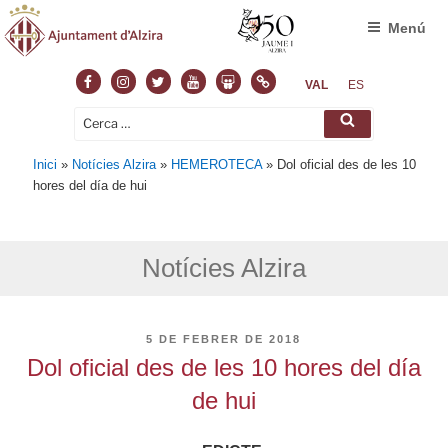
Menú
Facebook
Instagram
Twitter
Youtube
Slideshare
Normas
VAL
ES
Cerca:
Cerca
Inici
»
Notícies Alzira
»
HEMEROTECA
»
Dol oficial des de les 10
hores del día de hui
Notícies Alzira
PUBLICAT
5 DE FEBRER DE 2018
A
Dol oficial des de les 10 hores del día
de hui