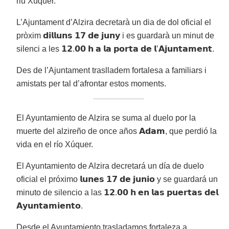
riu Xúquer.
L’Ajuntament d’Alzira decretarà un dia de dol oficial el
pròxim 𝗱𝗶𝗹𝗹𝘂𝗻𝘀 𝟭𝟳 𝗱𝗲 𝗷𝘂𝗻𝘆 i es guardarà un minut de
silenci a les 𝟭𝟮.𝟬𝟬 𝗵 𝗮 𝗹𝗮 𝗽𝗼𝗿𝘁𝗮 𝗱𝗲 𝗹’𝗔𝗷𝘂𝗻𝘁𝗮𝗺𝗲𝗻𝘁.
Des de l’Ajuntament traslladem fortalesa a familiars i
amistats per tal d’afrontar estos moments.
El Ayuntamiento de Alzira se suma al duelo por la
muerte del alzireño de once años 𝗔𝗱𝗮𝗺, que perdió la
vida en el río Xúquer.
El Ayuntamiento de Alzira decretará un día de duelo
oficial el próximo 𝗹𝘂𝗻𝗲𝘀 𝟭𝟳 𝗱𝗲 𝗷𝘂𝗻𝗶𝗼 y se guardará un
minuto de silencio a las 𝟭𝟮.𝟬𝟬 𝗵 𝗲𝗻 𝗹𝗮𝘀 𝗽𝘂𝗲𝗿𝘁𝗮𝘀 𝗱𝗲𝗹
𝗔𝘆𝘂𝗻𝘁𝗮𝗺𝗶𝗲𝗻𝘁𝗼.
Desde el Ayuntamiento trasladamos fortaleza a