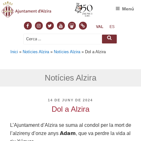
Menú
Facebook
Instagram
Twitter
Youtube
Slideshare
Normas
VAL
ES
Cerca:
Cerca
Inici
»
Notícies Alzira
»
Notícies Alzira
»
Dol a Alzira
Notícies Alzira
PUBLICAT
14 DE JUNY DE 2024
A
Dol a Alzira
L’Ajuntament d’Alzira se suma al condol per la mort de
l’alzireny d’onze anys 𝗔𝗱𝗮𝗺, que va perdre la vida al