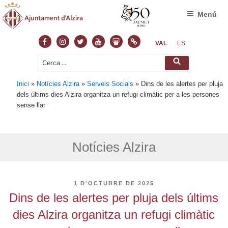
Menú
Facebook
Instagram
Twitter
Youtube
Slideshare
Normas
VAL
ES
Cerca:
Cerca
Inici
»
Notícies Alzira
»
Serveis Socials
»
Dins de les alertes per pluja
dels últims dies Alzira organitza un refugi climàtic per a les persones
sense llar
Notícies Alzira
PUBLICAT
1 D'OCTUBRE DE 2025
A
Dins de les alertes per pluja dels últims
dies Alzira organitza un refugi climàtic