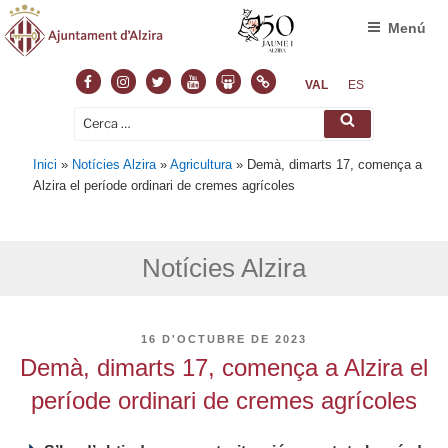
Menú
Facebook
Instagram
Twitter
Youtube
Slideshare
Normas
VAL
ES
Cerca:
Cerca
Inici
»
Notícies Alzira
»
Agricultura
»
Demà, dimarts 17, comença a
Alzira el període ordinari de cremes agrícoles
Notícies Alzira
PUBLICAT
16 D'OCTUBRE DE 2023
A
Demà, dimarts 17, comença a Alzira el
període ordinari de cremes agrícoles