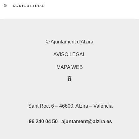
CATEGORIES
AGRICULTURA
© Ajuntament d'Alzira
AVISO LEGAL
MAPA WEB
Sant Roc, 6 – 46600, Alzira – València
96 240 04 50 ajuntament@alzira.es