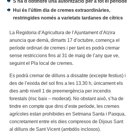
S’ha d’obtindre una autorització per a tot el període
Hui és l’últim dia de cremes extraordinàries,
restringides només a varietats tardanes de cítrics
La Regidoria d’Agricultura de l’Ajuntament d’Alzira
anuncia que demà, dimarts 17 d’octubre, comença el
període ordinari de cremes i per tant es podrà cremar
sense restriccions fins al 31 de maig de l’any que ve,
seguint el Pla local de cremes.
Es podrà cremar de dilluns a dissabte (excepte festius) i
des de l’eixida del sol fins a les 13.30 h, únicament els
dies amb nivell 1 de preemergència per incendis
forestals (risc baix – moderat). No obstant això, s’ha de
tindre en compte que dins d’este període, les cremes
agrícoles estan prohibides en Setmana Santa i Pasqua,
concretament entre els dies compresos de Dijous Sant
al dilluns de Sant Vicent (ambdós inclosos).