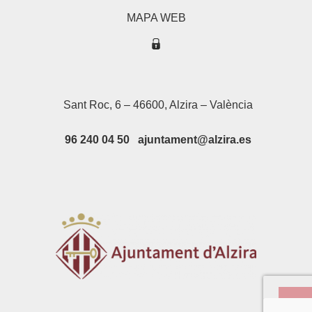
MAPA WEB
Sant Roc, 6 – 46600, Alzira – València
96 240 04 50 ajuntament@alzira.es
Su