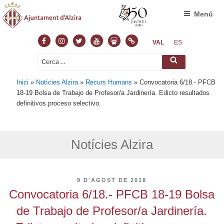
Menú
Facebook
Instagram
Twitter
Youtube
Slideshare
Normas
VAL
ES
Cerca:
Cerca
Inici
»
Notícies Alzira
»
Recurs Humans
»
Convocatoria 6/18.- PFCB
18-19 Bolsa de Trabajo de Profesor/a Jardinería. Edicto resultados
definitivos proceso selectivo.
Notícies Alzira
PUBLICAT
9 D'AGOST DE 2018
A
Convocatoria 6/18.- PFCB 18-19 Bolsa
de Trabajo de Profesor/a Jardinería.