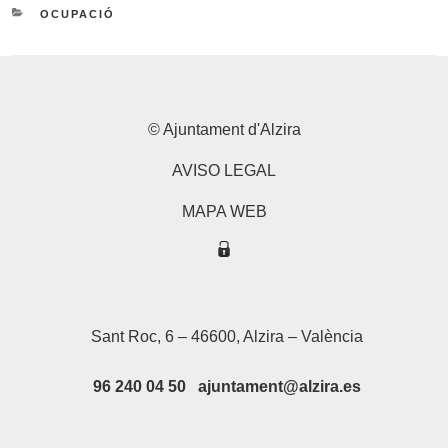
CATEGORIES
OCUPACIÓ
© Ajuntament d'Alzira
AVISO LEGAL
MAPA WEB
Sant Roc, 6 – 46600, Alzira – València
96 240 04 50 ajuntament@alzira.es