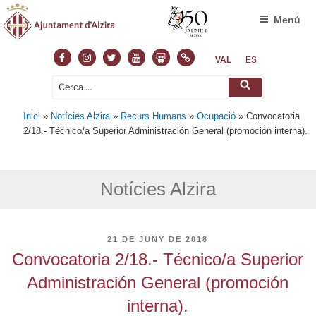
Menú
Facebook
Instagram
Twitter
Youtube
Slideshare
Normas
VAL
ES
Cerca:
Cerca
Inici
»
Notícies Alzira
»
Recurs Humans
»
Ocupació
»
Convocatoria
2/18.- Técnico/a Superior Administración General (promoción interna).
Notícies Alzira
PUBLICAT
21 DE JUNY DE 2018
A
Convocatoria 2/18.- Técnico/a Superior
Administración General (promoción
interna).