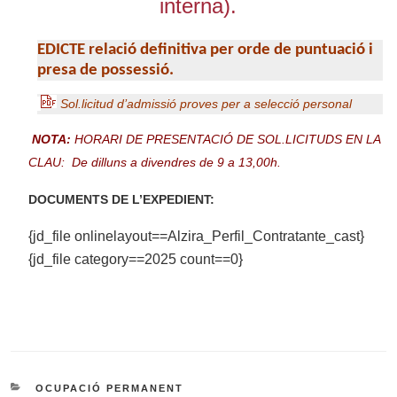
interna).
EDICTE
relació definitiva per orde de puntuació i
presa de possessió.
Sol.licitud d’admissió proves per a selecció personal
NOTA:
HORARI DE PRESENTACIÓ DE SOL.LICITUDS EN LA
CLAU: De dilluns a divendres de
9 a 13,00h.
DOCUMENTS DE L’EXPEDIENT:
{jd_file onlinelayout==Alzira_Perfil_Contratante_cast}
{jd_file category==2025 count==0}
CATEGORIES
OCUPACIÓ PERMANENT