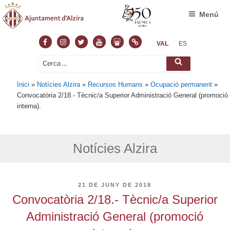
Menú
Facebook
Instagram
Twitter
Youtube
Slideshare
Normas
VAL
ES
Cerca:
Cerca
Inici
»
Notícies Alzira
»
Recursos Humans
»
Ocupació permanent
»
Convocatòria 2/18.- Tècnic/a Superior Administració General (promoció
interna).
Notícies Alzira
PUBLICAT
21 DE JUNY DE 2018
A
Convocatòria 2/18.- Tècnic/a Superior
Administració General (promoció