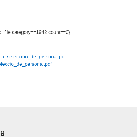
{jd_file category==1942 count==0}
la_seleccion_de_personal.pdf
leccio_de_personal.pdf