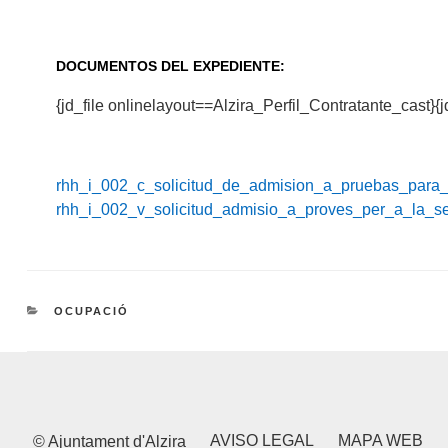
DOCUMENTOS DEL EXPEDIENTE:
{jd_file onlinelayout==Alzira_Perfil_Contratante_cast}
rhh_i_002_c_solicitud_de_admision_a_pruebas_para_
rhh_i_002_v_solicitud_admisio_a_proves_per_a_la_se
CATEGORIES
OCUPACIÓ
AVISO LEGAL
MAPA WEB
© Ajuntament d'Alzira