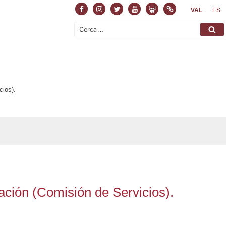
Facebook
Instagram
Twitter
Youtube
Slideshare
Normas
VAL
ES
Cerca:
Ce
cios).
ación (Comisión de Servicios).