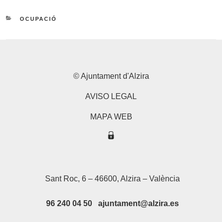
CATEGORIES
OCUPACIÓ
© Ajuntament d'Alzira
AVISO LEGAL
MAPA WEB
Sant Roc, 6 – 46600, Alzira – València
96 240 04 50 ajuntament@alzira.es