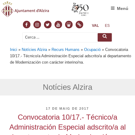
Menú
Facebook
Instagram
Twitter
Youtube
Slideshare
Normas
VAL
ES
Cerca:
Cerca
Inici
»
Notícies Alzira
»
Recurs Humans
»
Ocupació
»
Convocatoria
10/17.- Técnico/a Administración Especial adscrito/a al departamento
de Modernización con carácter interino/na.
Notícies Alzira
PUBLICAT
17 DE MAIG DE 2017
A
Convocatoria 10/17.- Técnico/a
Administración Especial adscrito/a al