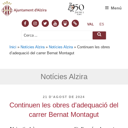
Menú
Facebook
Instagram
Twitter
Youtube
Slideshare
Normas
VAL
ES
Cerca:
Cerca
Inici
»
Notícies Alzira
»
Notícies Alzira
»
Continuen les obres
d’adequació del carrer Bernat Montagut
Notícies Alzira
PUBLICAT
21 D'AGOST DE 2024
A
Continuen les obres d’adequació del
carrer Bernat Montagut