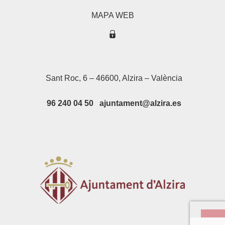
MAPA WEB
Sant Roc, 6 – 46600, Alzira – València
96 240 04 50 ajuntament@alzira.es
Su