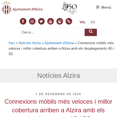
Menú
Facebook
Instagram
Twitter
Youtube
Slideshare
Normas
VAL
ES
Cerca:
Cerca
Inici
»
Notícies Alzira
»
Ajuntament d'Alzira
»
Connexions mòbils més
veloces i millor cobertura arriben a Alzira amb els desplegaments 4G i
5G
Notícies Alzira
PUBLICAT
1 DE DESEMBRE DE 2025
A
Connexions mòbils més veloces i millor
cobertura arriben a Alzira amb els