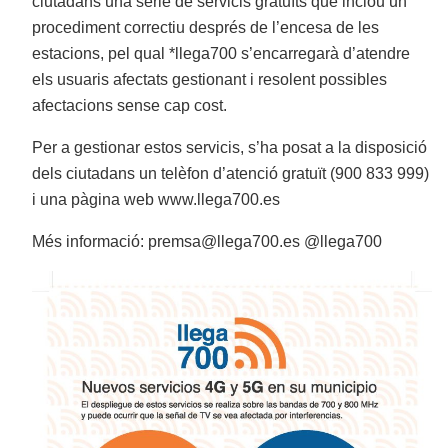
ciutadans una sèrie de servicis gratuïts que inclou un
procediment correctiu després de l’encesa de les
estacions, pel qual *llega700 s’encarregarà d’atendre
els usuaris afectats gestionant i resolent possibles
afectacions sense cap cost.
Per a gestionar estos servicis, s’ha posat a la disposició
dels ciutadans un telèfon d’atenció gratuït (900 833 999)
i una pàgina web www.llega700.es
Més informació: premsa@llega700.es @llega700