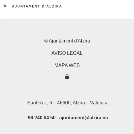
CATEGORIES
AJUNTAMENT D'ALZIRA
© Ajuntament d'Alzira
AVISO LEGAL
MAPA WEB
Sant Roc, 6 – 46600, Alzira – València
96 240 04 50 ajuntament@alzira.es