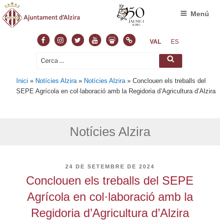
Menú
Facebook
Instagram
Twitter
Youtube
Slideshare
Normas
VAL
ES
Cerca:
Cerca
Inici
»
Notícies Alzira
»
Notícies Alzira
»
Conclouen els treballs del
SEPE Agrícola en col·laboració amb la Regidoria d’Agricultura d’Alzira
Notícies Alzira
PUBLICAT
24 DE SETEMBRE DE 2024
A
Conclouen els treballs del SEPE
Agrícola en col·laboració amb la
Regidoria d’Agricultura d’Alzira