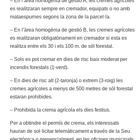
– En l’àrea homogènia de gestió A, les cremes agrícoles
es realitzaran sempre en cremador, equipats o no amb
mataespurnes segons la zona de la parcel·la.
– En l’àrea homogènia de gestió B, les cremes agrícoles
es realitzaran obligatòriament en cremador si esta es
realitza entre els 30 i els 100 m. de sòl forestal.
– Sols es pot cremar en dies de risc baix moderat per
incendis forestals (1-verd).
– En dies de risc alt (2-taronja) o extrem (3-roig) les
cremes agrícoles a menys de 500 metres de sòl forestal
estaran prohibides.
– Prohibida la crema agrícola els dies festius.
Per a obtindre el permís de crema, els interessats
hauran de sol·licitar telemàticament a través de la Seu
electrònica o presencialment, en les oficines municipals