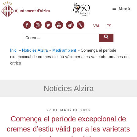
Menú
Facebook
Instagram
Twitter
Youtube
Slideshare
Normas
VAL
ES
Cerca:
Cerca
Inici
»
Notícies Alzira
»
Medi ambient
»
Comença el període
excepcional de cremes d’estiu vàlid per a les varietats tardanes de
cítrics
Notícies Alzira
PUBLICAT
27 DE MAIG DE 2026
A
Comença el període excepcional de
cremes d’estiu vàlid per a les varietats