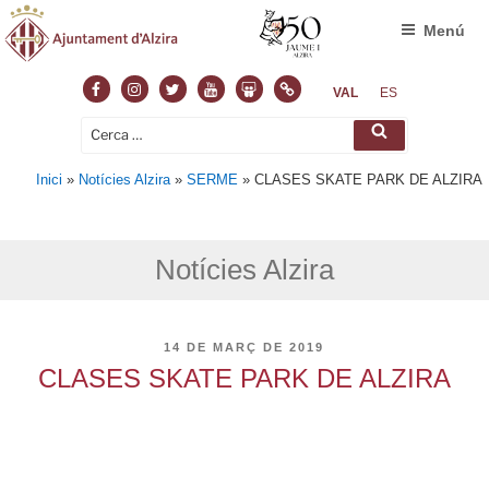
Menú
Facebook
Instagram
Twitter
Youtube
Slideshare
Normas
VAL
ES
Cerca:
Cerca
Inici
»
Notícies Alzira
»
SERME
»
CLASES SKATE PARK DE ALZIRA
Notícies Alzira
PUBLICAT
14 DE MARÇ DE 2019
A
CLASES SKATE PARK DE ALZIRA