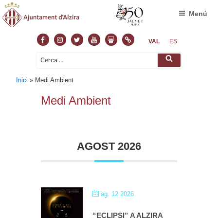
Menú
Facebook
Instagram
Twitter
Youtube
Slideshare
Normas
VAL
ES
Cerca:
Cerca
Inici
»
Medi Ambient
Medi Ambient
AGOST 2026
ag. 12 2026
“ECLIPSI” A ALZIRA