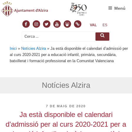
Menú
Facebook
Instagram
Twitter
Youtube
Slideshare
Normas
VAL
ES
Cerca:
Cerca
Inici
»
Notícies Alzira
»
Ja està disponible el calendari d’admissió per
al curs 2020-2021 per a educació infantil, primària, secundària,
batxillerat i formació professional en la Comunitat Valenciana
Notícies Alzira
PUBLICAT
7 DE MAIG DE 2020
A
Ja està disponible el calendari
d’admissió per al curs 2020-2021 per a