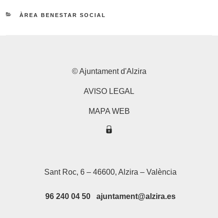
CATEGORIES
ÀREA BENESTAR SOCIAL
© Ajuntament d'Alzira
AVISO LEGAL
MAPA WEB
Sant Roc, 6 – 46600, Alzira – València
96 240 04 50 ajuntament@alzira.es