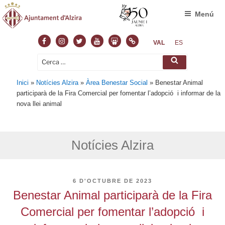
Menú
Facebook
Instagram
Twitter
Youtube
Slideshare
Normas
VAL
ES
Cerca:
Cerca
Inici
»
Notícies Alzira
»
Àrea Benestar Social
»
Benestar Animal
participarà de la Fira Comercial per fomentar l’adopció i informar de la
nova llei animal
Notícies Alzira
PUBLICAT
6 D'OCTUBRE DE 2023
A
Benestar Animal participarà de la Fira
Comercial per fomentar l’adopció i