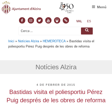
Menú
Facebook
Instagram
Twitter
Youtube
Slideshare
Normas
VAL
ES
Cerca:
Cerca
Inici
»
Notícies Alzira
»
HEMEROTECA
»
Bastidas visita el
poliesportiu Pérez Puig després de les obres de reforma
Notícies Alzira
PUBLICAT
4 DE FEBRER DE 2015
A
Bastidas visita el poliesportiu Pérez
Puig després de les obres de reforma