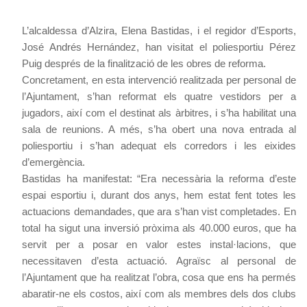
L’alcaldessa
d’Alzira, Elena Bastidas, i el regidor d’Esports,
José Andrés Hernández, han visitat el poliesportiu Pérez
Puig després de la finalització de les obres de reforma.
Concretament, en esta intervenció realitzada per personal de
l’Ajuntament, s’han reformat els quatre vestidors per a
jugadors, així com el destinat als àrbitres, i s’ha habilitat una
sala de reunions. A més, s’ha obert una nova entrada al
poliesportiu i s’han adequat els corredors i les eixides
d’emergència.
Bastidas ha manifestat: “Era necessària la reforma d’este
espai esportiu i, durant dos anys, hem estat fent totes les
actuacions demandades, que ara s’han vist completades. En
total ha sigut una inversió pròxima als 40.000 euros, que ha
servit per a posar en valor estes instal·lacions, que
necessitaven d’esta actuació. Agraïsc al personal de
l’Ajuntament que ha realitzat l’obra, cosa que ens ha permés
abaratir-ne els costos, així com als membres dels dos clubs