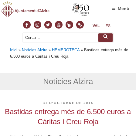
Menú
Facebook
Instagram
Twitter
Youtube
Slideshare
Normas
VAL
ES
Cerca:
Cerca
Inici
»
Notícies Alzira
»
HEMEROTECA
»
Bastidas entrega més de
6.500 euros a Càritas i Creu Roja
Notícies Alzira
PUBLICAT
31 D'OCTUBRE DE 2014
A
Bastidas entrega més de 6.500 euros a
Càritas i Creu Roja