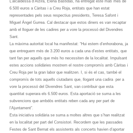
L’alcaldessa d’Alzira, Elena Bastidas, ha entregat este matí més de
6.500 euros a Càritas i a Creu Roja, entitats que han estat
representades pels seus respectius presidents, Teresa Safont i
Miguel Ángel Gurrea. Cal destacar que estos diners es van recaptar
amb el lloguer de les cadires per a vore la processó del Divendres
Sant.
La màxima autoritat local ha manifestat: “Hui estem d’enhorabona, ja
que entreguem més de 3.200 euros a cada una d’estes entitats, que
tant fan per aquells que més ho necessiten de la localitat. Impulsant
estes accions solidàries mostrem el nostre compromís amb Càritas i
Creu Roja per la gran labor que realitzen. I, si és el cas, també el
compromís de tots aquells ciutadans que, llogant una cadira per a
vore la processó del Divendres Sant, van contribuir que esta
quantitat superara els 6.500 euros. Esta aportació se suma a les
subvencions que ambdós entitats reben cada any per part de
l’Ajuntament”.
Esta iniciativa solidària se suma a moltes altres que s’han realitzat
en la localitat per part del Consistori. Recordem que les passades
Festes de Sant Bernat els assistents als concerts havien d’aportar