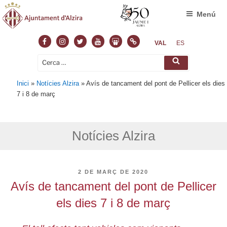
Menú
Facebook
Instagram
Twitter
Youtube
Slideshare
Normas
VAL
ES
Cerca:
Cerca
Inici
»
Notícies Alzira
»
Avís de tancament del pont de Pellicer els dies
7 i 8 de març
Notícies Alzira
PUBLICAT
2 DE MARÇ DE 2020
A
Avís de tancament del pont de Pellicer
els dies 7 i 8 de març