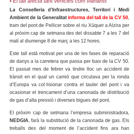
• El tall afecta tant vehicles com vianants
La Conselleria d’Infraestructures, Territori i Medi
Ambient de la Generalitat
informa del tall de la CV 50
,
tram del pont de Pellicer sobre el riu Xúquer a Alzira per
al pròxim cap de setmana des del dissabte 7 a les 7 del
matí al diumenge 8 de març a les 12 hores.
Este tall està motivat per una de les fases de reparació
de danys a la carretera que passa per baix de la CV 50.
El passat mes de febrer va tindre lloc un accident de
trànsit en el qual un camió que circulava per la ronda
d’Europa va col·lisionar contra el tauler del pont i va
ocasionar el trencament d’una canonada de distribució
de gas d’alta pressió i diverses bigues del pont.
El pròxim cap de setmana l’empresa subministradora,
NEDGIA
, farà la substitució de la canonada de gas. Els
treballs des del moment de l’accident fins ara han