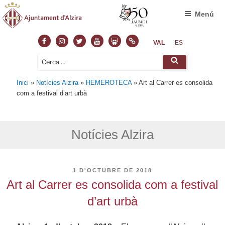
Menú
Facebook
Instagram
Twitter
Youtube
Slideshare
Normas
VAL
ES
Cerca:
Cerca
Inici
»
Notícies Alzira
»
HEMEROTECA
»
Art al Carrer es consolida
com a festival d’art urbà
Notícies Alzira
PUBLICAT
1 D'OCTUBRE DE 2018
A
Art al Carrer es consolida com a festival
d’art urbà