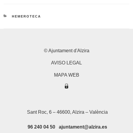
CATEGORIES
HEMEROTECA
© Ajuntament d'Alzira
AVISO LEGAL
MAPA WEB
Sant Roc, 6 – 46600, Alzira – València
96 240 04 50 ajuntament@alzira.es