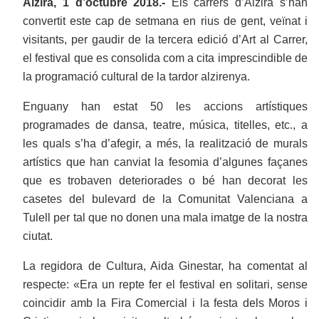
Alzira, 1 d’octubre 2018.-
Els carrers d’Alzira s’han
convertit este cap de setmana en rius de gent, veïnat i
visitants, per gaudir de la tercera edició d’Art al Carrer,
el festival que es consolida com a cita imprescindible de
la programació cultural de la tardor alzirenya.
Enguany han estat 50 les accions artístiques
programades de dansa, teatre, música, titelles, etc., a
les quals s’ha d’afegir, a més, la realització de murals
artístics que han canviat la fesomia d’algunes façanes
que es trobaven deteriorades o bé han decorat les
casetes del bulevard de la Comunitat Valenciana a
Tulell per tal que no donen una mala imatge de la nostra
ciutat.
La regidora de Cultura, Aida Ginestar, ha comentat al
respecte: «Era un repte fer el festival en solitari, sense
coincidir amb la Fira Comercial i la festa dels Moros i