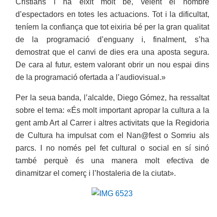
Cristians i ha eixit molt bé, veient el nombre
d’espectadors en totes les actuacions. Tot i la dificultat,
teníem la confiança que tot eixiria bé per la gran qualitat
de la programació d’enguany i, finalment, s’ha
demostrat que el canvi de dies era una aposta segura.
De cara al futur, estem valorant obrir un nou espai dins
de la programació ofertada a l’audiovisual.»
Per la seua banda, l’alcalde, Diego Gómez, ha ressaltat
sobre el tema: «És molt important apropar la cultura a la
gent amb Art al Carrer i altres activitats que la Regidoria
de Cultura ha impulsat com el Nan@fest o Somriu als
parcs. I no només pel fet cultural o social en sí sinó
també perquè és una manera molt efectiva de
dinamitzar el comerç i l’hostaleria de la ciutat».