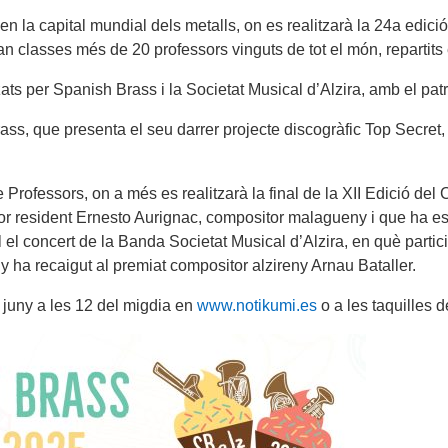
tir en la capital mundial dels metalls, on es realitzarà la 24a edi
n classes més de 20 professors vinguts de tot el món, repartits e
ats per Spanish Brass i la Societat Musical d’Alzira, amb el patr
rass, que presenta el seu darrer projecte discogràfic Top Secret
e Professors, on a més es realitzarà la final de la XII Edició d
tor resident Ernesto Aurignac, compositor malagueny i que ha esc
 el concert de la Banda Societat Musical d’Alzira, en què particip
ny ha recaigut al premiat compositor alzireny Arnau Bataller.
e juny a les 12 del migdia en
www.notikumi.es
o a les taquilles d