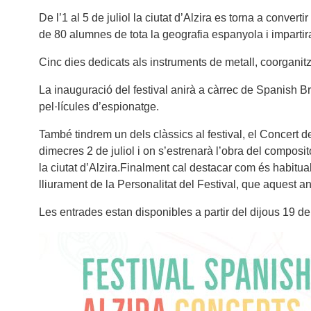
De l’1 al 5 de juliol la ciutat d’Alzira es torna a conver
de 80 alumnes de tota la geografia espanyola i impartira
Cinc dies dedicats als instruments de metall, coorganitz
La inauguració del festival anirà a càrrec de Spanish B
pel·lícules d’espionatge.
També tindrem un dels clàssics al festival, el Concert d
dimecres 2 de juliol i on s’estrenarà l’obra del composi
la ciutat d’Alzira.Finalment cal destacar com és habitual
lliurament de la Personalitat del Festival, que aquest a
Les entrades estan disponibles a partir del dijous 19 d