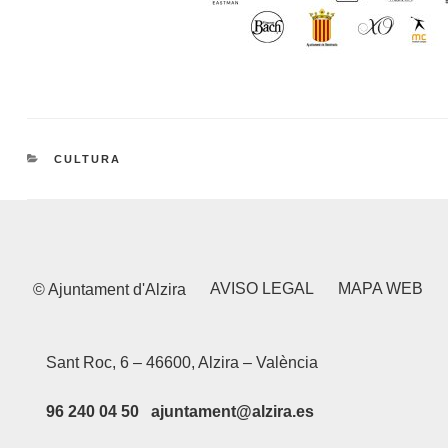
CATEGORIES
CULTURA
AVISO LEGAL
MAPA WEB
© Ajuntament d'Alzira
Sant Roc, 6 – 46600, Alzira – València
96 240 04 50 ajuntament@alzira.es