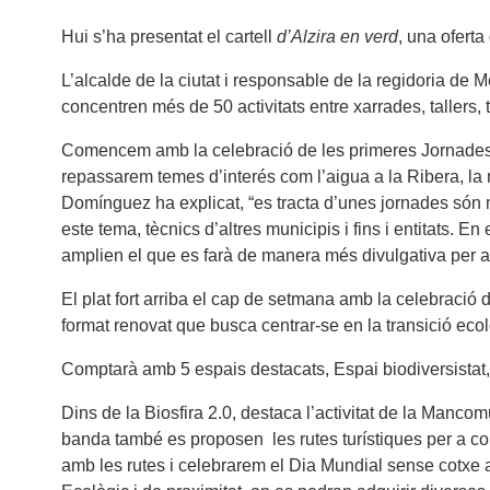
Hui s’ha presentat el cartell
d’Alzira en verd
, una oferta
L’alcalde de la ciutat i responsable de la regidoria de 
concentren més de 50 activitats entre xarrades, tallers, 
Comencem amb la celebració de les primeres Jornades 
repassarem temes d’interés com l’aigua a la Ribera, la mob
Domínguez ha explicat, “es tracta d’unes jornades són mo
este tema, tècnics d’altres municipis i fins i entitats. 
amplien el que es farà de manera més divulgativa per a 
El plat fort arriba el cap de setmana amb la celebració de
format renovat que busca centrar-se en la transició eco
Comptarà amb 5 espais destacats, Espai biodiversistat, E
Dins de la Biosfira 2.0, destaca l’activitat de la Manco
banda també es proposen les rutes turístiques per a con
amb les rutes i celebrarem el Dia Mundial sense cotxe 