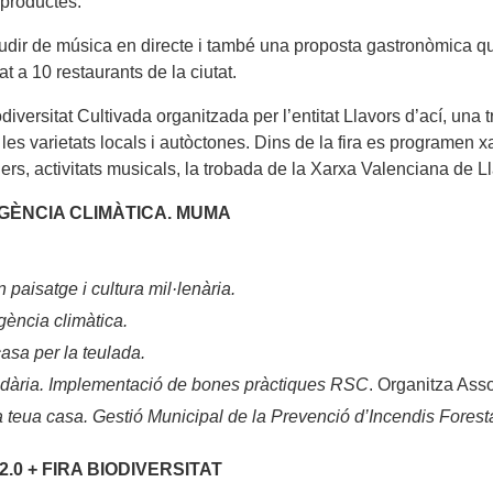
 productes.
 gaudir de música en directe i també una proposta gastronòmica q
a 10 restaurants de la ciutat.
odiversitat Cultivada organitzada per l’entitat Llavors d’ací, un
les varietats locals i autòctones. Dins de la fira es programen x
lers, activitats musicals, la trobada de la Xarxa Valenciana de L
GÈNCIA CLIMÀTICA. MUMA
paisatge i cultura mil·lenària.
gència climàtica.
asa per la teulada.
idària. Implementació de bones pràctiques RSC
. Organitza Asso
 teua casa. Gestió Municipal de la Prevenció d’Incendis Foresta
.0 + FIRA BIODIVERSITAT