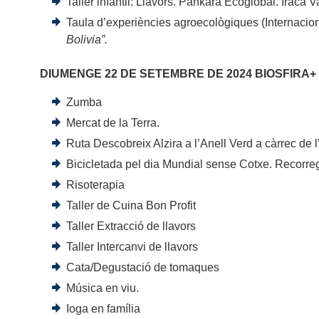
Taller infantil: Llavors. Pankara Ecoglobal. Iraca V
Taula d’experiències agroecològiques (Internacion
Bolivia”.
DIUMENGE 22 DE SETEMBRE DE 2024 BIOSFIRA+ 
Zumba
Mercat de la Terra.
Ruta Descobreix Alzira a l’Anell Verd a càrrec de 
Bicicletada pel dia Mundial sense Cotxe. Recorregu
Risoterapia
Taller de Cuina Bon Profit
Taller Extracció de llavors
Taller Intercanvi de llavors
Cata/Degustació de tomaques
Música en viu.
Ioga en família