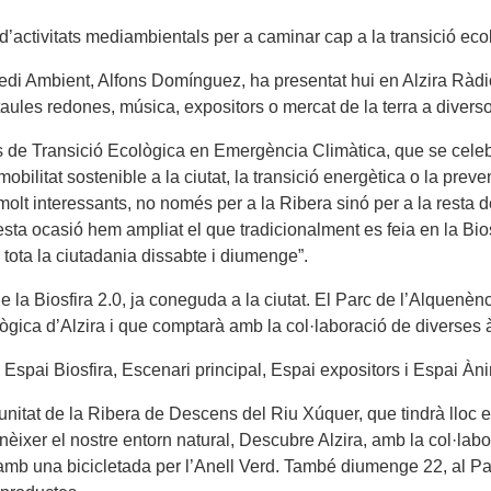
 d’activitats mediambientals per a caminar cap a la transició ecol
Medi Ambient, Alfons Domínguez, ha presentat hui en Alzira Ràdio
taules redones, música, expositors o mercat de la terra a diverso
de Transició Ecològica en Emergència Climàtica, que se celeb
ilitat sostenible a la ciutat, la transició energètica o la preven
lt interessants, no només per a la Ribera sinó per a la resta de
En esta ocasió hem ampliat el que tradicionalment es feia en la Bi
tota la ciutadania dissabte i diumenge”.
 la Biosfira 2.0, ja coneguda a la ciutat. El Parc de l’Alquenènci
lògica d’Alzira i que comptarà amb la col·laboració de diverses 
spai Biosfira, Escenari principal, Espai expositors i Espai Ànim
munitat de la Ribera de Descens del Riu Xúquer, que tindrà lloc 
èixer el nostre entorn natural, Descubre Alzira, amb la col·labo
amb una bicicletada per l’Anell Verd. També diumenge 22, al Pa