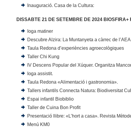
Inauguració. Casa de la Cultura:
DISSABTE 21 DE SETEMBRE DE 2024 BIOSFIRA+ 
Ioga matiner
Descubre Alzira: La Muntanyeta a càrrec de l’AEA
Taula Redona d’experiències agroecològiques
Taller Chi Kung
IV Descens Popular del Xúquer. Organitza Mancom
Ioga assistit.
Taula Redona «Alimentació i gastronomia».
Tallers infantils Connecta Natura: Biodiversitat Cu
Espai infantil Biobiblio
Taller de Cuina Bon Profit
Presentació llibre: «L’hort a casa». Revista Mètod
Menú KM0