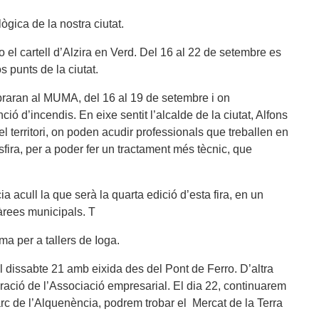
ògica de la nostra ciutat.
 el cartell d’Alzira en Verd. Del 16 al 22 de setembre es
s punts de la ciutat.
raran al MUMA, del 16 al 19 de setembre i on
ció d’incendis. En eixe sentit l’alcalde de la ciutat, Alfons
l territori, on poden acudir professionals que treballen en
osfira, per a poder fer un tractament més tècnic, que
a acull la que serà la quarta edició d’esta fira, en un
àrees municipals. T
a per a tallers de Ioga.
el dissabte 21 amb eixida des del Pont de Ferro. D’altra
ració de l’Associació empresarial. El dia 22, continuarem
rc de l’Alquenència, podrem trobar el Mercat de la Terra