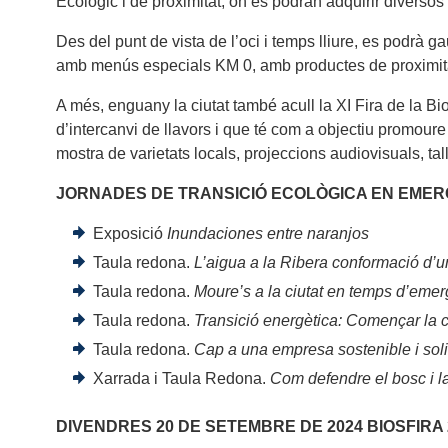
Ecològic i de proximitat, on es podran adquirir diversos
Des del punt de vista de l’oci i temps lliure, es podrà
amb menús especials KM 0, amb productes de proximitat 
A més, enguany la ciutat també acull la XI Fira de la Bi
d’intercanvi de llavors i que té com a objectiu promoure 
mostra de varietats locals, projeccions audiovisuals, tal
JORNADES DE TRANSICIÓ ECOLÒGICA EN EMER
Exposició
Inundaciones entre naranjos
Taula redona.
L’aigua a la Ribera conformació d’un 
Taula redona.
Moure’s a la ciutat en temps d’emer
Taula redona.
Transició energètica: Començar la c
Taula redona.
Cap a una empresa sostenible i sol
Xarrada i Taula Redona.
Com defendre el bosc i la
DIVENDRES 20 DE SETEMBRE DE 2024 BIOSFIRA 2