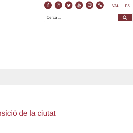
Facebook
Instagram
Twitter
Youtube
Slideshare
Normas
VAL
ES
Cerca:
Ce
sició de la ciutat