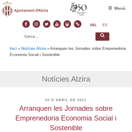
Menú
Facebook
Instagram
Twitter
Youtube
Slideshare
Normas
VAL
ES
Cerca:
Cerca
Inici
»
Notícies Alzira
»
Arranquen les Jornades sobre Emprenedoria
Economia Social i Sostenible
Notícies Alzira
PUBLICAT
30 D'ABRIL DE 2021
A
Arranquen les Jornades sobre
Emprenedoria Economia Social i
Sostenible