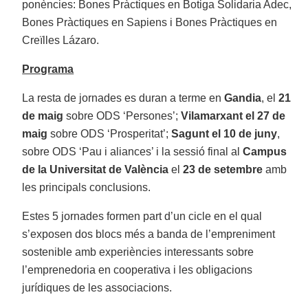
ponències: Bones Pràctiques en Botiga Solidaria Adec,
Bones Pràctiques en Sapiens i Bones Pràctiques en
Creïlles Lázaro.
Programa
La resta de jornades es duran a terme en
Gandia
, el
21
de maig
sobre ODS ‘Persones’;
Vilamarxant el 27 de
maig
sobre ODS ‘Prosperitat’;
Sagunt el 10 de juny
,
sobre ODS ‘Pau i aliances’ i la sessió final al
Campus
de la Universitat de València
el
23 de setembre
amb
les principals conclusions.
Estes 5 jornades formen part d’un cicle en el qual
s’exposen dos blocs més a banda de l’empreniment
sostenible amb experiències interessants sobre
l’emprenedoria en cooperativa i les obligacions
jurídiques de les associacions.