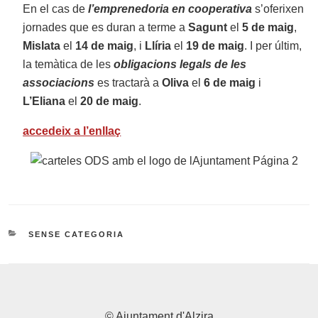
En el cas de
l’emprenedoria en cooperativa
s’oferixen
jornades que es duran a terme a
Sagunt
el
5 de maig
,
Mislata
el
14 de maig
, i
Llíria
el
19 de maig
. I per últim,
la temàtica de les
obligacions legals de les
associacions
es tractarà a
Oliva
el
6 de maig
i
L’Eliana
el
20 de maig
.
accedeix a l’enllaç
CATEGORIES
SENSE CATEGORIA
© Ajuntament d'Alzira