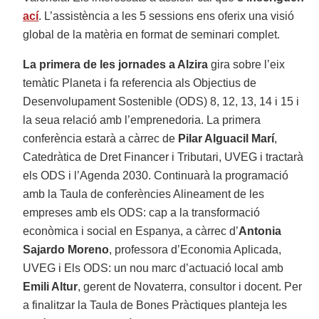
ací
. L’assistència a les 5 sessions ens oferix una visió
global de la matèria en format de seminari complet.
La primera de les jornades a Alzira
gira sobre l’eix
temàtic Planeta i fa referencia als Objectius de
Desenvolupament Sostenible (ODS) 8, 12, 13, 14 i 15 i
la seua relació amb l’emprenedoria. La primera
conferència estarà a càrrec de
Pilar Alguacil Marí
,
Catedràtica de Dret Financer i Tributari, UVEG i tractarà
els ODS i l’Agenda 2030. Continuarà la programació
amb la Taula de conferències Alineament de les
empreses amb els ODS: cap a la transformació
econòmica i social en Espanya, a càrrec d’
Antonia
Sajardo Moreno
, professora d’Economia Aplicada,
UVEG i Els ODS: un nou marc d’actuació local amb
Emili Altur
, gerent de Novaterra, consultor i docent. Per
a finalitzar la Taula de Bones Pràctiques planteja les