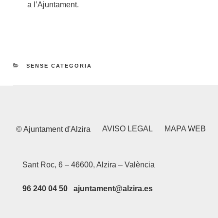
a l’Ajuntament.
CATEGORIES
SENSE CATEGORIA
AVISO LEGAL
MAPA WEB
© Ajuntament d'Alzira
Sant Roc, 6 – 46600, Alzira – València
96 240 04 50 ajuntament@alzira.es