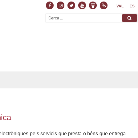
Facebook
Instagram
Twitter
Youtube
Slideshare
Normas
VAL
ES
Cerca:
Ce
nica
electròniques pels servicis que presta o béns que entrega