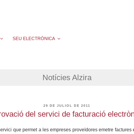
SEU ELECTRÒNICA
Notícies Alzira
PUBLICAT
29 DE JULIOL DE 2011
A
ovació del servici de facturació electrò
ervici que permet a les empreses proveïdores emetre factures 