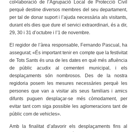
col•laboració de l’Agrupació Local de Protecció Civil
perquè destine diversos membres del seu departament,
per tal de donar suport i l’ajuda necessària als visitants,
durant els dies que dure el servici extraordinari, és a dir,
29, 30 i 31 d’octubre i l’1 de novembre.
El regidor de l’àrea responsable, Fernando Pascual, ha
assegurat; «És important tenir en compte que la festivitat
de Tots Sants és una de les dates en què més afluència
de públic acudix al cementeri municipal, i els
desplaçaments són nombrosos. Des de la nostra
regidoria posem les mesures necessàries perquè les
persones que van a visitar als seus familiars i amics
difunts puguen desplaçar-se més còmodament, per
evitar tant com siga possible les aglomeracions tant de
públic com de vehicles».
Amb la finalitat d’afavorir els desplaçaments fins al