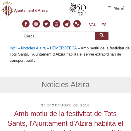
Menú
Facebook
Instagram
Twitter
Youtube
Slideshare
Normas
VAL
ES
Cerca:
Cerca
Inici
»
Notícies Alzira
»
HEMEROTECA
»
Amb motiu de la festivitat de
Tots Sants, l’Ajuntament d’Alzira habilita el servei extraordinari de
transport públic
Notícies Alzira
PUBLICAT
26 D'OCTUBRE DE 2018
A
Amb motiu de la festivitat de Tots
Sants, l’Ajuntament d’Alzira habilita el