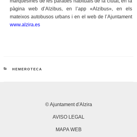
marquesines de les parades habituals de la ciutat, en la
pàgina web d’Alzibus, en l’app «Alzibus», en els
mateixos autobusos urbans i en el web de l’Ajuntament
www.alzira.es
CATEGORIES
HEMEROTECA
© Ajuntament d'Alzira
AVISO LEGAL
MAPA WEB