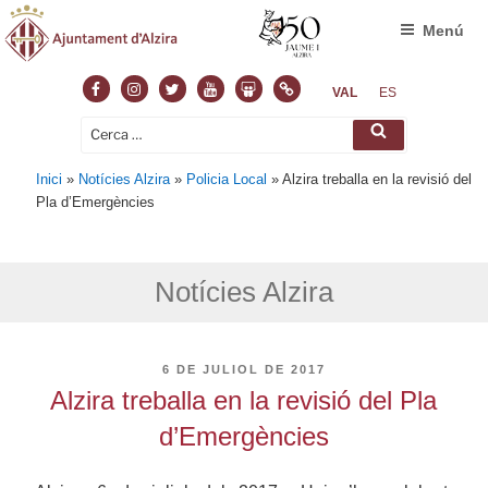
Menú
Facebook
Instagram
Twitter
Youtube
Slideshare
Normas
VAL
ES
Cerca:
Cerca
Inici
»
Notícies Alzira
»
Policia Local
»
Alzira treballa en la revisió del
Pla d’Emergències
Notícies Alzira
PUBLICAT
6 DE JULIOL DE 2017
A
Alzira treballa en la revisió del Pla
d’Emergències