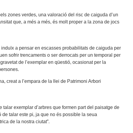
els zones verdes, una valoració del risc de caiguda d’un
 transitat que, a més a més, és molt proper a la zona de jocs
sa induïx a pensar en escasses probabilitats de caiguda per
guen sofrir trencaments o ser derrocats per un temporal per
e gravetat de l’exemplar en qüestió, ocasionat per la
persones.
 creat a l’empara de la llei de Patrimoni Arbori
 talar exemplar d’arbres que formen part del paisatge de
 de talar este pi, ja que no és possible la seua
ica de la nostra ciutat”.