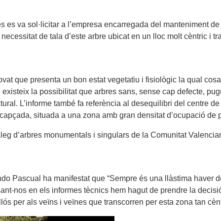
s es va sol·licitar a l’empresa encarregada del manteniment de 
la necessitat de tala d’este arbre ubicat en un lloc molt cèntric i
ovat que presenta un bon estat vegetatiu i fisiològic la qual co
, existeix la possibilitat que arbres sans, sense cap defecte, pu
tural. L’informe també fa referència al desequilibri del centre d
a capçada, situada a una zona amb gran densitat d’ocupació de 
eg d’arbres monumentals i singulars de la Comunitat Valenciana,
do Pascual ha manifestat que “Sempre és una llàstima haver de
sant-nos en els informes tècnics hem hagut de prendre la decisió
lós per als veïns i veïnes que transcorren per esta zona tan cèntr