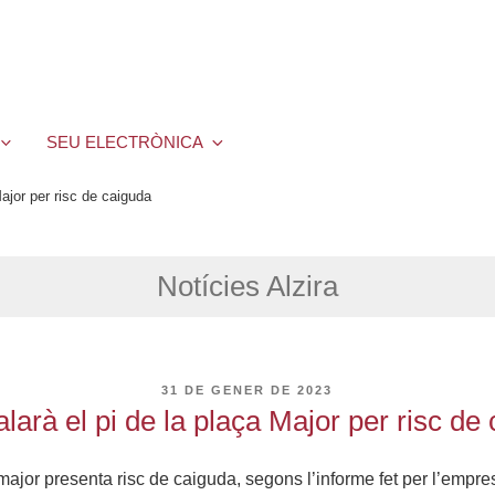
SEU ELECTRÒNICA
Major per risc de caiguda
Notícies Alzira
PUBLICAT
31 DE GENER DE 2023
A
talarà el pi de la plaça Major per risc de
 major presenta risc de caiguda, segons l’informe fet per l’emp