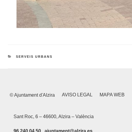
CATEGORIES
SERVEIS URBANS
AVISO LEGAL
MAPA WEB
© Ajuntament d'Alzira
Sant Roc, 6 – 46600, Alzira – València
96 240 04 50 ajuntament@alzira.es