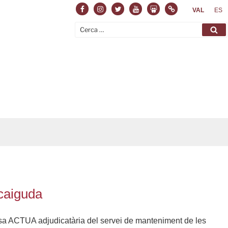
Facebook
Instagram
Twitter
Youtube
Slideshare
Normas
VAL
ES
Cerca:
Ce
 caiguda
resa ACTUA adjudicatària del servei de manteniment de les