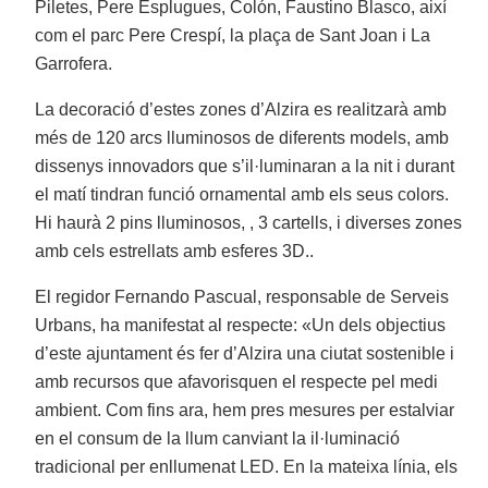
Piletes, Pere Esplugues, Colón, Faustino Blasco, així
com el parc Pere Crespí, la plaça de Sant Joan i La
Garrofera.
La decoració d’estes zones d’Alzira es realitzarà amb
més de 120 arcs lluminosos de diferents models, amb
dissenys innovadors que s’il·luminaran a la nit i durant
el matí tindran funció ornamental amb els seus colors.
Hi haurà 2 pins lluminosos, , 3 cartells, i diverses zones
amb cels estrellats amb esferes 3D..
El regidor Fernando Pascual, responsable de Serveis
Urbans, ha manifestat al respecte: «Un dels objectius
d’este ajuntament és fer d’Alzira una ciutat sostenible i
amb recursos que afavorisquen el respecte pel medi
ambient. Com fins ara, hem pres mesures per estalviar
en el consum de la llum canviant la il·luminació
tradicional per enllumenat LED. En la mateixa línia, els