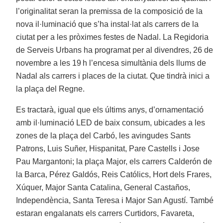
l’originalitat seran la premissa de la composició de la
nova il·luminació que s’ha instal·lat als carrers de la
ciutat per a les pròximes festes de Nadal. La Regidoria
de Serveis Urbans ha programat per al divendres, 26 de
novembre a les 19 h l’encesa simultània dels llums de
Nadal als carrers i places de la ciutat. Que tindrà inici a
la plaça del Regne.
Es tractarà, igual que els últims anys, d’ornamentació
amb il·luminació LED de baix consum, ubicades a les
zones de la plaça del Carbó, les avingudes Sants
Patrons, Luis Suñer, Hispanitat, Pare Castells i Jose
Pau Margantoni; la plaça Major, els carrers Calderón de
la Barca, Pérez Galdós, Reis Católics, Hort dels Frares,
Xúquer, Major Santa Catalina, General Castaños,
Independència, Santa Teresa i Major San Agustí. També
estaran engalanats els carrers Curtidors, Favareta,