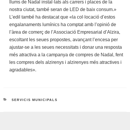
llums de Nadal instal·lats als carrers i places de la
nostra ciutat, també seran de LED de baix consum.»
L’edil també ha destacat que «la col·locació d’estos
engalanaments lumínics ha comptat amb l’opinió de
l’àrea de comerç de l’Associació Empresarial d’Alzira,
escoltant les seues propostes, avançant l’encesa per
ajustar-se a les seues necessitats i donar una resposta
més atractiva a la campanya de compres de Nadal, fent
les compres dels alzirenys i alzirenyes més atractives i
agradables».
CATEGORIES
SERVICIS MUNICIPALS