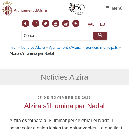
Menú
Facebook
Instagram
Twitter
Youtube
Slideshare
Normas
VAL
ES
Cerca:
Cerca
Inici
»
Notícies Alzira
»
Ajuntament d'Alzira
»
Servicis municipals
»
Alzira s’il·lumina per Nadal
Notícies Alzira
PUBLICAT
25 DE NOVEMBRE DE 2021
A
Alzira s’il·lumina per Nadal
Alzira es tornarà a il·luminar per celebrar el Nadal i
posar color a estes festes tan entranyables. La qualitat i