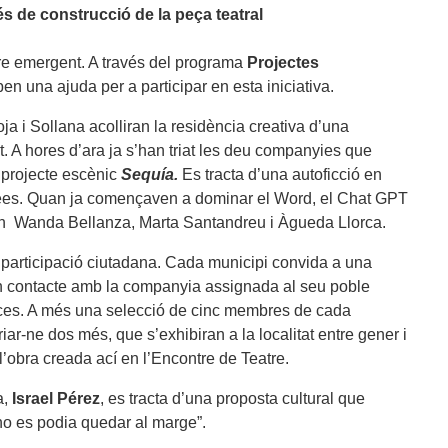
s de construcció de la peça teatral
tre emergent. A través del programa
Projectes
en una ajuda per a participar en esta iniciativa.
oja i Sollana acolliran la residència creativa d’una
. A hores d’ara ja s’han triat les deu companyies que
l projecte escènic
Sequía.
Es tracta d’una autoficció en
 d’idees. Quan ja començaven a dominar el Word, el Chat GPT
s són Wanda Bellanza, Marta Santandreu i Àgueda Llorca.
 participació ciutadana. Cada municipi convida a una
 en contacte amb la companyia assignada al seu poble
peces. A més una selecció de cinc membres de cada
iar-ne dos més, que s’exhibiran a la localitat entre gener i
l’obra creada ací en l’Encontre de Teatre.
a,
Israel Pérez
, es tracta d’una proposta cultural que
a no es podia quedar al marge”.