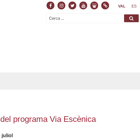
Facebook
Instagram
Twitter
Youtube
Slideshare
Normas
VAL
ES
Cerca:
Ce
és del programa Via Escènica
juliol