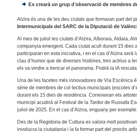
Es crearà un grup d’observació de membres de 
Alzira és una de les deu ciutats que formaran part del
Intermunicipals del SARC de la Diputació de Valènc
Al mes de juliol les ciutats d’Alzira, Alboraia, Aldaia, 
companyia emergent. Cada ciutat acull durant 15 dies al
participaran en esta iniciativa, i en el cas d’Alzira s
clau d’humor que de diverses històries, tres actrius a 
els va vindre a trencar el panorama. Podrà la IA rescat
Una de les facetes més innovadores de Via Escènica és 
sèrie de membres de col·lectius municipals (escoles d’
durant els 15 dies de residència Coneixeran els artist
municipi acudirà al Festival de la Tardor de Russafa Esc
juliol de 2025. En el cas d’Alzira, enguany per exemple,
Des de la Regidoria de Cultura es valora molt positivam
involucra la ciutadania i la fa formar part del procés ar