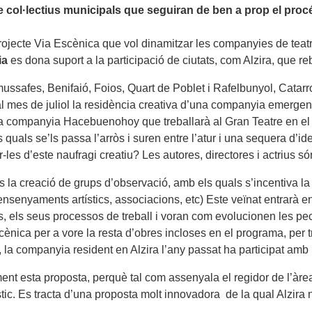
col·lectius municipals que seguiran de ben a prop el procé
 projecte Via Escènica que vol dinamitzar les companyies de tea
ia
es dona suport a la participació de ciutats, com Alzira, que reb
Almussafes, Benifaió, Foios, Quart de Poblet i Rafelbunyol, Catarr
 mes de juliol la residència creativa d’una companyia emergent
erà la companyia Hacebuenohoy que treballarà al Gran Teatre en e
les quals se’ls passa l’arròs i suren entre l’atur i una sequera
ar-les d’este naufragi creatiu? Les autores, directores i actriu
la creació de grups d’observació, amb els quals s’incentiva la
ensenyaments artístics, associacions, etc) Este veïnat entrarà
es, els seus processos de treball i voran com evolucionen les 
ènica per a vore la resta d’obres incloses en el programa, per tr
 la companyia resident en Alzira l’any passat ha participat amb 
ent esta proposta, perquè tal com assenyala el regidor de l’àre
tístic. Es tracta d’una proposta molt innovadora de la qual Alzir