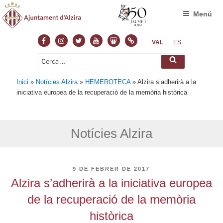
Menú
Facebook
Instagram
Twitter
Youtube
Slideshare
Normas
VAL
ES
Cerca:
Cerca
Inici
»
Notícies Alzira
»
HEMEROTECA
»
Alzira s’adherirà a la
iniciativa europea de la recuperació de la memòria històrica
Notícies Alzira
PUBLICAT
9 DE FEBRER DE 2017
A
Alzira s’adherirà a la iniciativa europea
de la recuperació de la memòria
històrica