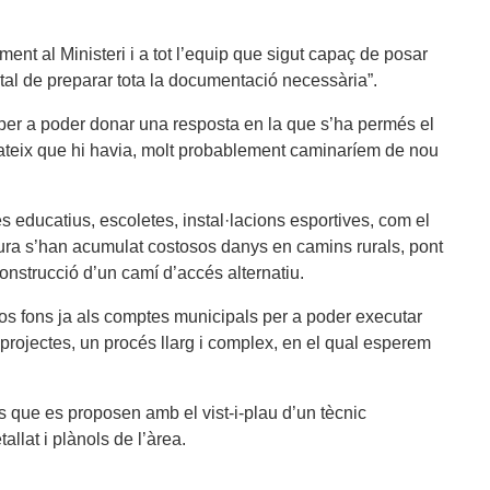
ïment al Ministeri i a tot l’equip que sigut capaç de posar
tal de preparar tota la documentació necessària”.
t per a poder donar una resposta en la que s’ha permés el
el mateix que hi havia, molt probablement caminaríem de nou
s educatius, escoletes, instal·lacions esportives, com el
ltura s’han acumulat costosos danys en camins rurals, pont
onstrucció d’un camí d’accés alternatiu.
tos fons ja als comptes municipals per a poder executar
s projectes, un procés llarg i complex, en el qual esperem
s que es proposen amb el vist-i-plau d’un tècnic
llat i plànols de l’àrea.