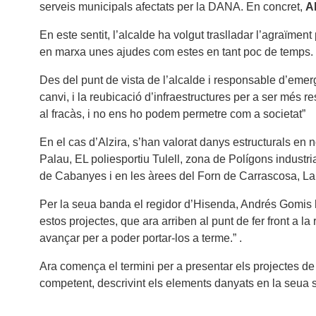
serveis municipals afectats per la DANA. En concret,
Al
En este sentit, l’alcalde ha volgut traslladar l’agraïment
en marxa unes ajudes com estes en tant poc de temps. T
Des del punt de vista de l’alcalde i responsable d’emer
canvi, i la reubicació d’infraestructures per a ser més 
al fracàs, i no ens ho podem permetre com a societat”
En el cas d’Alzira, s’han valorat danys estructurals en
Palau, EL poliesportiu Tulell, zona de Polígons industr
de Cabanyes i en les àrees del Forn de Carrascosa, La Ga
Per la seua banda el regidor d’Hisenda, Andrés Gomis ha
estos projectes, que ara arriben al punt de fer front a 
avançar per a poder portar-los a terme.” .
Ara comença el termini per a presentar els projectes de
competent, descrivint els elements danyats en la seua sit