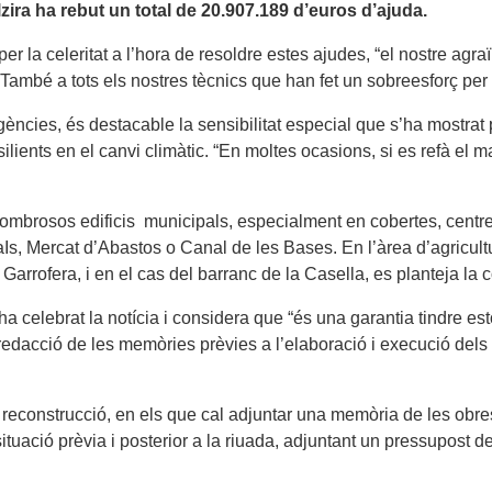
zira ha rebut un total de 20.907.189 d’euros d’ajuda.
 per la celeritat a l’hora de resoldre estes ajudes, “el nostre agra
ambé a tots els nostres tècnics que han fet un sobreesforç per 
gències, és destacable la sensibilitat especial que s’ha mostra
resilients en el canvi climàtic. “En moltes ocasions, si es refà 
 nombrosos edificis municipals, especialment en cobertes, centre
iaIs, Mercat d’Abastos o Canal de les Bases. En l’àrea d’agricu
rrofera, i en el cas del barranc de la Casella, es planteja la c
 celebrat la notícia i considera que “és una garantia tindre es
la redacció de les memòries prèvies a l’elaboració i execució del
 reconstrucció, en els que cal adjuntar una memòria de les obre
uació prèvia i posterior a la riuada, adjuntant un pressupost deta