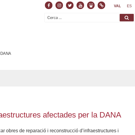
Facebook
Instagram
Twitter
Youtube
Slideshare
Normas
VAL
ES
Cerca:
Ce
la DANA
nfraestructures afectades per la DANA
ar obres de reparació i reconstrucció d’infraestructures i