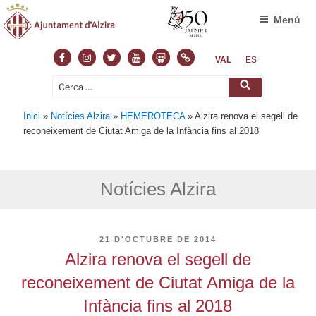
Menú
Facebook
Instagram
Twitter
Youtube
Slideshare
Normas
VAL
ES
Cerca:
Cerca
Inici
»
Notícies Alzira
»
HEMEROTECA
»
Alzira renova el segell de
reconeixement de Ciutat Amiga de la Infància fins al 2018
Notícies Alzira
PUBLICAT
21 D'OCTUBRE DE 2014
A
Alzira renova el segell de
reconeixement de Ciutat Amiga de la
Infància fins al 2018