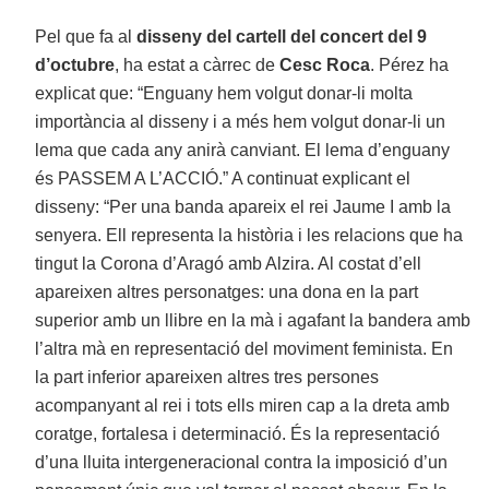
Pel que fa al
disseny del cartell del concert del 9
d’octubre
, ha estat a càrrec de
Cesc Roca
. Pérez ha
explicat que: “Enguany hem volgut donar-li molta
importància al disseny i a més hem volgut donar-li un
lema que cada any anirà canviant. El lema d’enguany
és PASSEM A L’ACCIÓ.” A continuat explicant el
disseny: “Per una banda apareix el rei Jaume I amb la
senyera. Ell representa la història i les relacions que ha
tingut la Corona d’Aragó amb Alzira. Al costat d’ell
apareixen altres personatges: una dona en la part
superior amb un llibre en la mà i agafant la bandera amb
l’altra mà en representació del moviment feminista. En
la part inferior apareixen altres tres persones
acompanyant al rei i tots ells miren cap a la dreta amb
coratge, fortalesa i determinació. És la representació
d’una lluita intergeneracional contra la imposició d’un