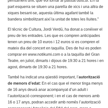
pensament únic que vol tornar al passat obscur. En la
part esquerra se situen una parella de xics i una altra de
xiques besant-se, aquesta última agafant també la
bandera simbolitzant així la unitat de totes les lluites.”
El tècnic de Cultura, Jordi Verdú, ha donat a conéixer el
preu de les entrades. Les que es compren anticipades
tenen un preu de 10 euros i 12 euros si es compren el
mateix dia del concert en taquilla. Des de hui es poden
comprar en www.notikumi.com o a la taquilla del Gran
Teatre, en juliol, dimarts i dijous de 19:30 a 21 hores i en
agost, dimarts de 19:30 a 21 hores.
També ha indicat una qüestió important, l’
autorització
de menors d’edat:
En el cas que el menor tinga menys
de 16 anys deurà anar acompanyat d’un adult i
l’autorització corresponent; i en el cas de menors amb
16 o 17 anys, podran accedir amb només l’autorització