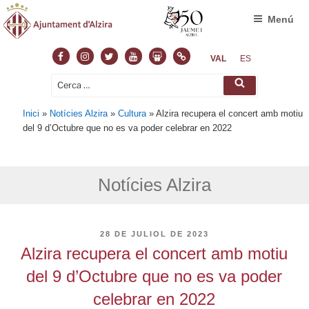
Menú
Facebook
Instagram
Twitter
Youtube
Slideshare
Normas
VAL
ES
Cerca:
Cerca
Inici
»
Notícies Alzira
»
Cultura
»
Alzira recupera el concert amb motiu
del 9 d’Octubre que no es va poder celebrar en 2022
Notícies Alzira
PUBLICAT
28 DE JULIOL DE 2023
A
Alzira recupera el concert amb motiu
del 9 d’Octubre que no es va poder
celebrar en 2022