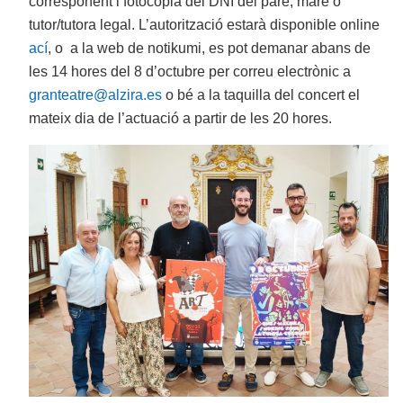
corresponent i fotocòpia del DNI del pare, mare o
tutor/tutora legal. L’autorització estarà disponible online
ací
, o a la web de notikumi, es pot demanar abans de
les 14 hores del 8 d’octubre per correu electrònic a
granteatre@alzira.es
o bé a la taquilla del concert el
mateix dia de l’actuació a partir de les 20 hores.