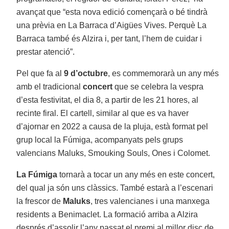
avançat que “esta nova edició començarà o bé tindrà
una prèvia en La Barraca d’Aigües Vives. Perquè La
Barraca també és Alzira i, per tant, l’hem de cuidar i
prestar atenció”.
Pel que fa al
9 d’octubre
, es commemorarà un any més
amb el tradicional
concert
que se celebra la vespra
d’esta festivitat, el dia 8, a partir de les 21 hores, al
recinte firal. El cartell, similar al que es va haver
d’ajornar en 2022 a causa de la pluja, està format pel
grup local la Fúmiga, acompanyats pels grups
valencians Maluks, Smouking Souls, Ones i Colomet.
La Fúmiga
tornarà a tocar un any més en este concert,
del qual ja són uns clàssics. També estarà a l’escenari
la frescor de
Maluks
, tres valencianes i una manxega
residents a Benimaclet. La formació arriba a Alzira
després d’assolir l’any passat el premi al millor disc de