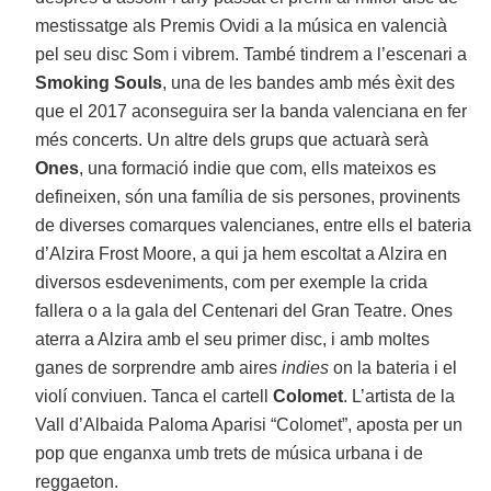
mestissatge als Premis Ovidi a la música en valencià
pel seu disc Som i vibrem. També tindrem a l’escenari a
Smoking Souls
, una de les bandes amb més èxit des
que el 2017 aconseguira ser la banda valenciana en fer
més concerts. Un altre dels grups que actuarà serà
Ones
, una formació indie que com, ells mateixos es
defineixen, són una família de sis persones, provinents
de diverses comarques valencianes, entre ells el bateria
d’Alzira Frost Moore, a qui ja hem escoltat a Alzira en
diversos esdeveniments, com per exemple la crida
fallera o a la gala del Centenari del Gran Teatre. Ones
aterra a Alzira amb el seu primer disc, i amb moltes
ganes de sorprendre amb aires
indies
on la bateria i el
violí conviuen. Tanca el cartell
Colomet
. L’artista de la
Vall d’Albaida Paloma Aparisi “Colomet”, aposta per un
pop que enganxa umb trets de música urbana i de
reggaeton.