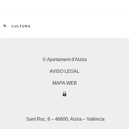
CATEGORIES
CULTURA
© Ajuntament d'Alzira
AVISO LEGAL
MAPA WEB
Sant Roc, 6 – 46600, Alzira – València