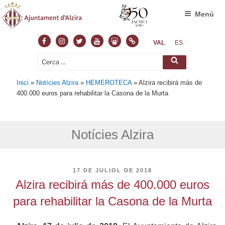
Menú
Facebook
Instagram
Twitter
Youtube
Slideshare
Normas
VAL
ES
Cerca:
Cerca
Inici
»
Notícies Alzira
»
HEMEROTECA
»
Alzira recibirá más de
400.000 euros para rehabilitar la Casona de la Murta
Notícies Alzira
PUBLICAT
17 DE JULIOL DE 2018
A
Alzira recibirá más de 400.000 euros
para rehabilitar la Casona de la Murta