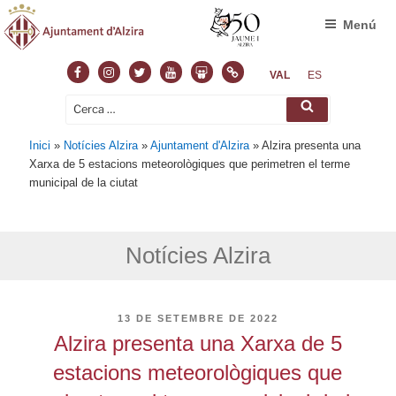
Menú
Facebook
Instagram
Twitter
Youtube
Slideshare
Normas
VAL
ES
Cerca:
Cerca
Inici
»
Notícies Alzira
»
Ajuntament d'Alzira
»
Alzira presenta una
Xarxa de 5 estacions meteorològiques que perimetren el terme
municipal de la ciutat
Notícies Alzira
PUBLICAT
13 DE SETEMBRE DE 2022
A
Alzira presenta una Xarxa de 5
estacions meteorològiques que