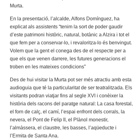
Murta.
En la presentació, l’alcalde, Alfons Domínguez, ha
explicat als assistents “tenim la sort de poder gaudir
d’este patrimoni històric, natural, botànic a Alzira i tot el
que fem per a conservar-lo, i revaloritza-lo és benvingut.
Volem que la gent el conega des de el respecte per a
que els que venen darrere, les futures generacions el
troben en les mateixes condicions”
Des de hui visitar la Murta pot ser més atractiu amb esta
audioguia que té la particularitat de ser teatralitzada. Els
visitants podran viatjar fins al segle XVI i conèixer la
història dels racons del paratge natural: La casa forestal,
el forn de calç, el camí, l’espai enfront dels corrals, la
nevera, el Pont de Felip II, el Plànol monestir,
l’almàssera, el claustre, les basses, l’aqüeducte i
l’Ermita de Santa Ana.