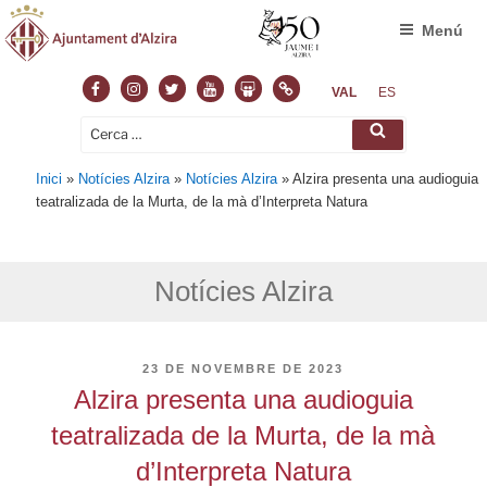
Menú
Facebook
Instagram
Twitter
Youtube
Slideshare
Normas
VAL
ES
Cerca:
Cerca
Inici
»
Notícies Alzira
»
Notícies Alzira
»
Alzira presenta una audioguia
teatralizada de la Murta, de la mà d’Interpreta Natura
Notícies Alzira
PUBLICAT
23 DE NOVEMBRE DE 2023
A
Alzira presenta una audioguia
teatralizada de la Murta, de la mà
d’Interpreta Natura