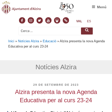
Menú
Facebook
Instagram
Twitter
Youtube
Slideshare
Normas
VAL
ES
Cerca:
Cerca
Inici
»
Notícies Alzira
»
Educació
»
Alzira presenta la nova Agenda
Educativa per al curs 23-24
Notícies Alzira
PUBLICAT
29 DE SETEMBRE DE 2023
A
Alzira presenta la nova Agenda
Educativa per al curs 23-24