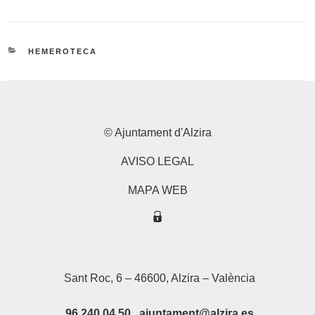
CATEGORIES
HEMEROTECA
© Ajuntament d'Alzira
AVISO LEGAL
MAPA WEB
Sant Roc, 6 – 46600, Alzira – València
96 240 04 50 ajuntament@alzira.es