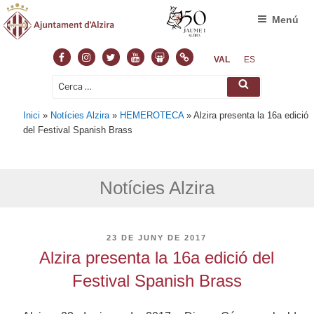
Menú
Facebook
Instagram
Twitter
Youtube
Slideshare
Normas
VAL
ES
Cerca:
Cerca
Inici
»
Notícies Alzira
»
HEMEROTECA
»
Alzira presenta la 16a edició
del Festival Spanish Brass
Notícies Alzira
PUBLICAT
23 DE JUNY DE 2017
A
Alzira presenta la 16a edició del
Festival Spanish Brass